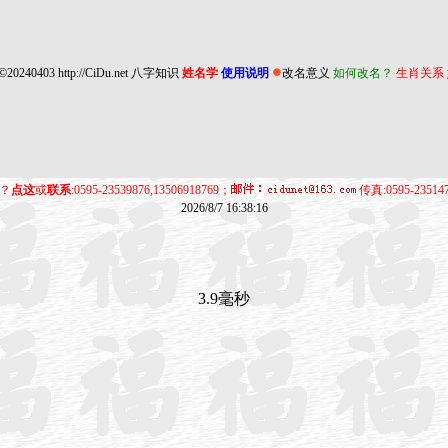
©20240403
http://CiDu.net
八字知识
姓名学
使用说明
改名意义
如何改名？
生肖关系
？
点这
或
联系
:0595-23539876,13506918769；
传真:0595-23514
2026/8/7 16:38:16
3.9毫秒