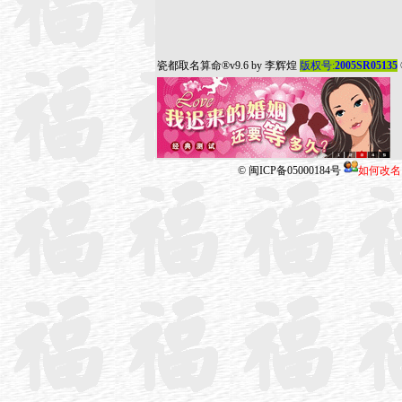
瓷都取名算命
®v9.6 by
李辉煌
版权号:
2005SR05135
©
闽ICP备05000184号
如何改名