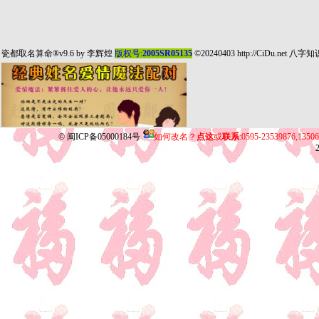
瓷都取名算命
®v9.6 by
李辉煌
版权号:
2005SR05135
©20240403
http://CiDu.net
八字知
©
闽ICP备05000184号
如何改名？
点这
或
联系
:0595-23539876,135