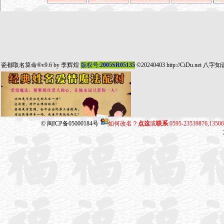
瓷都取名算命
®v9.6 by
李辉煌
版权号:
2005SR05135
©20240403
http://CiDu.net
八字知
©
闽ICP备05000184号
如何改名？
点这
或
联系
:0595-23539876,135