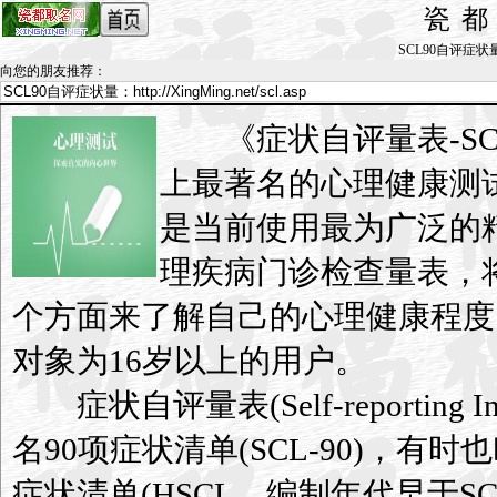
瓷
SCL90自评症状量表_
向您的朋友推荐
：
《症状自评量表-SC
上最著名的心理健康测
是当前使用最为广泛的
理疾病门诊检查量表，
个方面来了解自己的心理健康程度
对象为16岁以上的用户。
症状自评量表(Self-reporting In
名90项症状清单(SCL-90)，有时也叫
症状清单(HSCL，编制年代早于SC