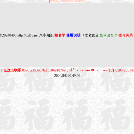
©20240403
http://CiDu.net
八字知识
姓名学
使用说明
改名意义
如何改名？
生肖关系
？
点这
或
联系
:0595-23539876,13506918769；
传真:0595-23514
2026/8/8 20:49:56