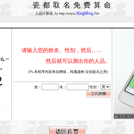
瓷都取名免费算命
XingMing
人品计算器_by http://www.
.Net
请输入您的姓名、性别，然后……
然后就可以测出你的人品。
（Ps.本程序内容来自网络，纯属虚构 仅供娱乐之用）
姓：
名：
性别：
广告位置336*