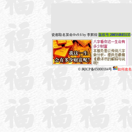
瓷都取名算命
®v9.6 by
李辉煌
版权号:
2005SR05135
©
闽ICP备05000184号
如何改名