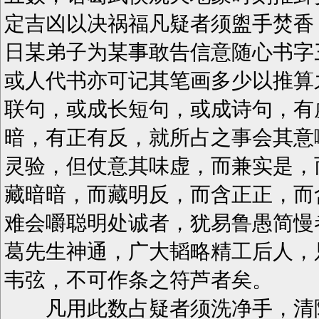
定吉凶以决祸福凡疑者须盥手焚香
日某弟子为某事敢告信意随心书字
或人代书亦可记其笔画多少以推算
联句，或成长短句，或成诗句，有
暗，有正有反，就所占之事会其意
灵验，但仗意其味虚，而兼实是，
藏暗暗，而藏明反，而含正正，而
难会嚼聪明处诚者，犹易鲁愚简慢
葛先生神通，广大韬略精工后人，
韦弦，不可作条之符芦者矣。
凡用此数占疑者须洗净手，清