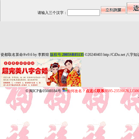
请输入三个汉字：
瓷都取名算命
®v9.6 by
李辉煌
版权号:
2005SR05135
©20240403
http://CiDu.net
八字知
©
闽ICP备05000184号
如何改名？
点这
或
联系
:0595-23539876,135