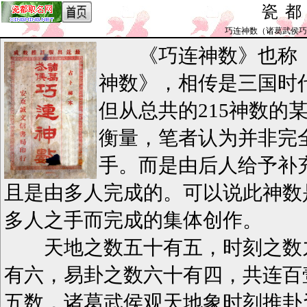
瓷
巧连神数（诸葛武侯巧连神数）
《巧连神数》也称《
神数》，相传是三国时
但从总共的215神数的
衡量，笔者认为并非完
手。而是由后人给予补
且是由多人完成的。可以说此神数
多人之手而完成的集体创作。
天地之数五十有五，时刻之数
有六，易卦之数六十有四，共连百
五数，诸葛武侯观天地象时刻推卦