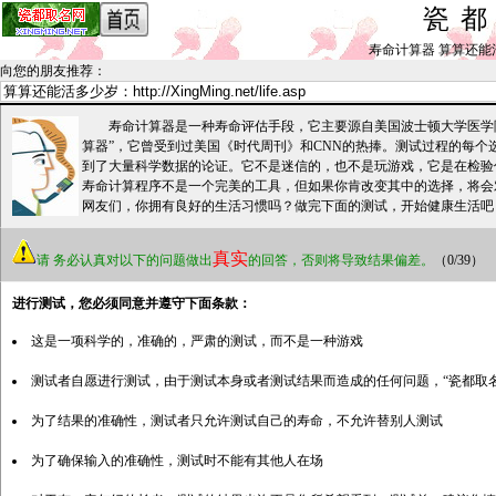
瓷
寿命计算器 算算还能活多少岁
向您的朋友推荐
：
寿命计算器是一种寿命评估手段，它主要源自美国波士顿大学医学院Thom
算器”，它曾受到过美国《时代周刊》和CNN的热捧。测试过程的每个
到了大量科学数据的论证。它不是迷信的，也不是玩游戏，它是在检验
寿命计算程序不是一个完美的工具，但如果你肯改变其中的选择，将会
网友们，你拥有良好的生活习惯吗？做完下面的测试，开始健康生活吧
真实
请
务必认真对以下的问题做出
的回答，否则将导致结果偏差。
（0/39）
进行测试，您必须同意并遵守下面条款：
这是一项科学的，准确的，严肃的测试，而不是一种游戏
测试者自愿进行测试，由于测试本身或者测试结果而造成的任何问题，“瓷都取
为了结果的准确性，测试者只允许测试自己的寿命，不允许替别人测试
为了确保输入的准确性，测试时不能有其他人在场