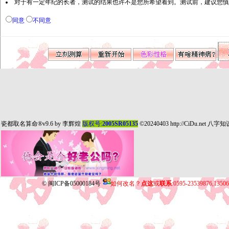
对于有一定年纪的长者，测试的结果也许不是您所希望看到。测试前，建议您慎
同意
不同意
瓷都取名算命
®v9.6 by
李辉煌
版权号:
2005SR05135
©20240403
http://CiDu.net
八字知
©
闽ICP备05000184号
如何改名？
点这
或
联系
:0595-23539876,135