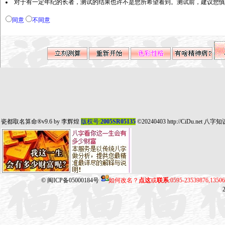
对于有一定年纪的长者，测试的结果也许不是您所希望看到。测试前，建议您慎
同意
不同意
瓷都取名算命
®v9.6 by
李辉煌
版权号:
2005SR05135
©20240403
http://CiDu.net
八字知
©
闽ICP备05000184号
如何改名？
点这
或
联系
:0595-23539876,135