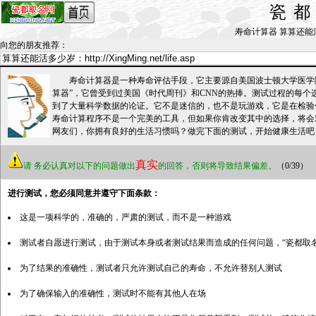
瓷
寿命计算器 算算还能活多少岁
向您的朋友推荐
：
寿命计算器是一种寿命评估手段，它主要源自美国波士顿大学医学院Thom
算器”，它曾受到过美国《时代周刊》和CNN的热捧。测试过程的每个
到了大量科学数据的论证。它不是迷信的，也不是玩游戏，它是在检验
寿命计算程序不是一个完美的工具，但如果你肯改变其中的选择，将会
网友们，你拥有良好的生活习惯吗？做完下面的测试，开始健康生活吧
真实
请
务必认真对以下的问题做出
的回答，否则将导致结果偏差。
（0/39）
进行测试，您必须同意并遵守下面条款：
这是一项科学的，准确的，严肃的测试，而不是一种游戏
测试者自愿进行测试，由于测试本身或者测试结果而造成的任何问题，“瓷都取
为了结果的准确性，测试者只允许测试自己的寿命，不允许替别人测试
为了确保输入的准确性，测试时不能有其他人在场