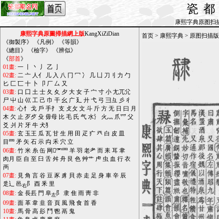
瓷
康熙字典原图扫描版_b
康熙字典原圖掃描網上版
KangXiZiDian
首页
>
康熙字典
>
原图扫描版
《
御製序
》 《
凡例
》 《
等韻
》
《
總目
》 《
檢字
》 《
辨似
》
《
部首
》
01畫:
一
丨
丶
丿
乙
亅
02畫:
二
亠
人亻
儿
入
八
冂
冖
冫
几
凵
刀刂
力
勹
匕
匚
匸
十
卜
卩
厂
厶
又
03畫:
口
囗
土
士
夂
夊
夕
大
女
子
宀
寸
小
尢兀尣
尸
屮
山
巛
工
己
巾
干
幺
广
廴
廾
弋
弓
彐彑
彡
彳
04畫:
心忄
戈
戶
手扌
支
攴攵
文
斗
斤
方
无
日
曰
月
木
欠
止
歹歺
殳
毋母
比
毛
氏
气
水氵
火灬
爪爫
父
爻
爿
片
牙
牛
犬犭
05畫:
玄
玉王
瓜
瓦
甘
生
用
田
疋
疒
癶
白
皮
皿
目罒
矛
矢
石
示
禸
禾
穴
立
06畫:
竹
米
糸
缶
网罓罒
羊
羽
老耂
而
耒
耳
聿
肉月
臣
自
至
臼
舌
舛
舟
艮
色
艸艹
虍
虫
血
行
衣
襾
07畫:
見
角
言
谷
豆
豕
豸
貝
赤
走
足
身
車
辛
辰
辵辶
邑
阝
酉
釆
里
右
08畫:
金
長镸
門
阜
阝
隶
隹
雨
靑
非
左
09畫:
面
革
韋
韭
音
頁
風
飛
食
首
香
10畫:
馬
骨
高
髟
鬥
鬯
鬲
鬼