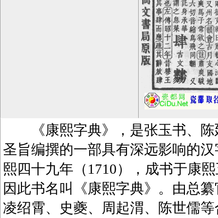
《康熙字典》，是张玉书、陈廷
圣旨编撰的一部具有深远影响的汉
熙四十九年（1710），成书于康熙
因此书名叫《康熙字典》。由总纂
凌绍霄、史夔、周起渭、陈世儒等