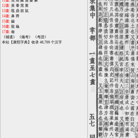
11畫:
魚
鳥
鹵
鹿
麥
麻
12畫:
黃
黍
黑
黹
13畫:
黽
鼎
鼓
鼠
14畫:
鼻
齊
15畫:
齒
16畫:
龍
龜
17畫:
龠
《
補遺
》 《
備考
》 《
考證
》
本站【康熙字典】收录 48,709 个汉字