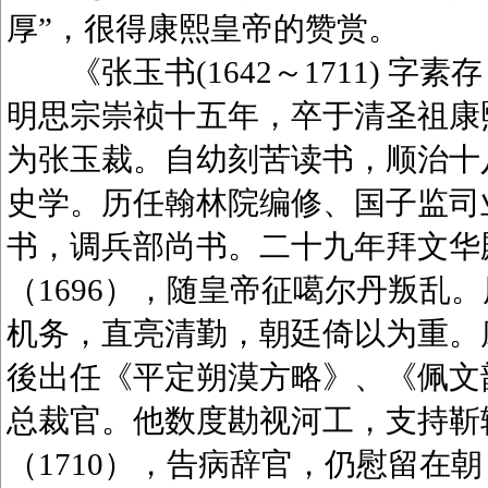
厚”，很得康熙皇帝的赞赏。
《张玉书(1642～1711) 字
明思宗崇祯十五年，卒于清圣祖康
为张玉裁。自幼刻苦读书，顺治十八
史学。历任翰林院编修、国子监司业
书，调兵部尚书。二十九年拜文华
（1696），随皇帝征噶尔丹叛乱
机务，直亮清勤，朝廷倚以为重。康
後出任《平定朔漠方略》、《佩文韵府
总裁官。他数度勘视河工，支持靳
（1710），告病辞官，仍慰留在朝