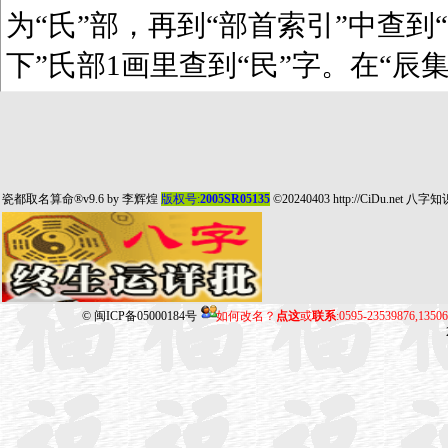
为“氏”部，再到“部首索引”中查到“
下”氏部1画里查到“民”字。在“辰
瓷都取名算命
®v9.6 by
李辉煌
版权号:
2005SR05135
©20240403
http://CiDu.net
八字知
©
闽ICP备05000184号
如何改名？
点这
或
联系
:0595-23539876,135