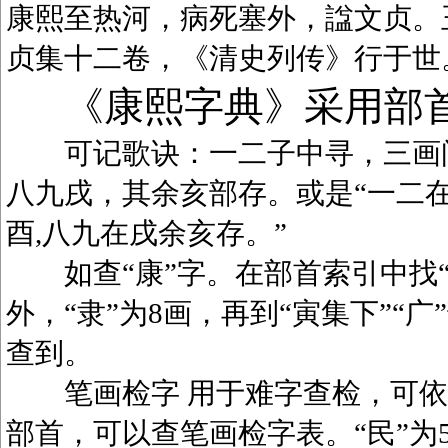
康熙至热河，病死塞外，諡文贞。
贞集十二卷，《清史列传》行于世
《康熙字典》采用部
可记歌诀：一二子中寻，三画问
八九戌，其余亥部存。或是“一二在
酉,八九在戌余亥存。”
如查“康”字。在部首索引中找“广
外，“隶”为8画，再到“寅集下”“广
查到。
笔画检字 用于难字查检，可依笔
部首，可以查笔画检字表。“民”为