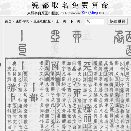
瓷都取名免费算命
XingMing
康熙字典原图扫描版_by http://www.
.Net
首页
>
康熙字典
>
原图扫描版
> [
上一页
下一页
]
月