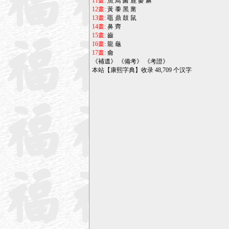
11畫:
魚
鳥
鹵
鹿
麥
麻
12畫:
黃
黍
黑
黹
13畫:
黽
鼎
鼓
鼠
14畫:
鼻
齊
15畫:
齒
16畫:
龍
龜
17畫:
龠
《
補遺
》 《
備考
》 《
考證
》
本站【康熙字典】收录 48,709 个汉字