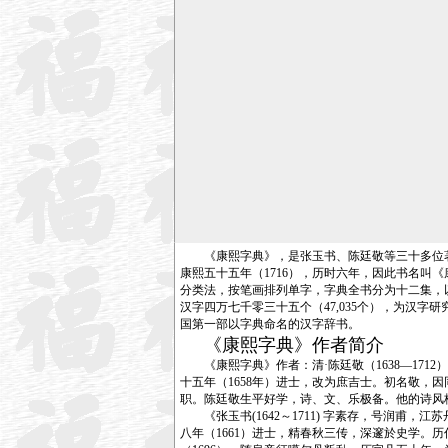
《康熙字典》，是张玉书、陈廷敬等三十多位著名
康熙五十五年（1716），历时六年，因此书名
分类法，按笔画排列单字，字典全书分为十二集，
汉字四万七千零三十五个（47,035个），为汉
国第一部以字典命名的汉字辞书。
《康熙字典》作者简介
《康熙字典》作者：清·陈廷敬（1638—171
十五年（1658年）进士，改为庶吉士。初名敬，
职。陈廷敬生平好学，诗、文、乐极备。他的诗风格
《张玉书(1642～1711) 字素存，号润甫
八年（1661）进士，精春秋三传，深邃於史学。