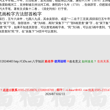
，为太平宰相二十年。久任机务，直亮清勤，朝廷倚以为重。康熙十八年（1679）主
。他数度勘视河工，支持靳辅主持治河工程。康熙四十九年（1710），告病辞官，仍慰留
代大手笔。著有文贞集十二卷，《清史列传》行于世。
笔画检字方法部首检字
，五午六未申，七酉八九戌，其余亥部存。或是“一二在子三丑寅,四卯辰巳五午寻,
“寅下”5页。除部首外，“隶”为8画，再到“寅集下”“广”部8画里查“康”字，在“寅下集
民”字，如果不知道其部首，可以查笔画检字表。“民”为5画，可以在5画中查到。“民”
1画里查到“民”字。在“辰集下”34页中可以查到。
©20240403
http://CiDu.net
八字知识
姓名学
使用说明
改名意义
如何改名？
生肖关系
？
点这
或
联系
:0595-23539876,13506918769；
传真:0595-23514
2026/8/7 6:02:11