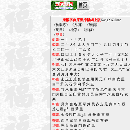
康熙字典原圖掃描網上版
KangXiZiDian
《
御製序
》 《
凡例
》 《
等韻
》
《
總目
》 《
檢字
》 《
辨似
》
《
部首
》
01畫:
一
丨
丶
丿
乙
亅
02畫:
二
亠
人亻
儿
入
八
冂
冖
冫
几
凵
刀刂
力
勹
匕
匚
匸
十
卜
卩
厂
厶
又
03畫:
口
囗
土
士
夂
夊
夕
大
女
子
宀
寸
小
尢兀尣
尸
屮
山
巛
工
己
巾
干
幺
广
廴
廾
弋
弓
彐彑
彡
彳
04畫:
心忄
戈
戶
手扌
支
攴攵
文
斗
斤
方
无
日
曰
木
欠
止
歹歺
殳
毋母
比
毛
氏
气
水氵
火灬
爪爫
父
爻
爿
片
牙
牛
犬犭
05畫:
玄
玉王
瓜
瓦
甘
生
用
田
疋
疒
癶
白
皮
皿
目罒
矛
矢
石
示
禸
禾
穴
立
06畫:
竹
米
糸
缶
网罓罒
羊
羽
老耂
而
耒
耳
聿
肉月
臣
自
至
臼
舌
舛
舟
艮
色
艸艹
虍
虫
血
行
衣
襾
07畫:
見
角
言
谷
豆
豕
豸
貝
赤
走
足
身
車
辛
辰
辵辶
邑
阝
酉
釆
里
右
08畫:
金
長镸
門
阜
阝
隶
隹
雨
靑
非
左
09畫:
面
革
韋
韭
音
頁
風
飛
食
首
香
10畫:
馬
骨
高
髟
鬥
鬯
鬲
鬼