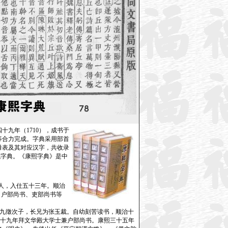
九年（1710），成书于
等合力完成。字典采用部首
母表及其对应汉字，共收录
代字典。《康熙字典》是中
）人，入仕五十三年。顺治
、户部尚书、吏部尚书等
。张九徵次子，长兄为张玉裁。自幼刻苦读书，顺治十
。二十九年拜文华殿大学士兼户部尚书。康熙三十五年