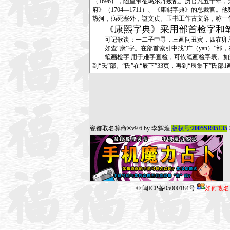
（1696），随皇帝征噶尔丹叛乱。历官凡五十年
府》（1704—1711）、《康熙字典》的总裁官
热河，病死塞外，諡文贞。玉书工作古文辞，称一
《康熙字典》采用部首检字和
可记歌诀：一二子中寻，三画问丑寅，四在卯辰巳
如查“康”字。在部首索引中找“广（yan）”部，在
笔画检字 用于难字查检，可依笔画检字表。如查“
到“氏”部。“氏”在“辰下”33页，再到“辰集下”氏部
瓷都取名算命
®v9.6 by
李辉煌
版权号:
2005SR05135
©
闽ICP备05000184号
如何改名