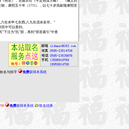
持修《明史》，先後出任《平定朔漠方略》、《佩文韵
在朝，康熙五十年（1711），以七十岁高龄随康熙至
六在未申七在酉,八九在戌余亥存。”
”9页中可以查到。
下注为“氏”部，再到“部首索引”中查
姓名与拆字
免费
获得本系统
708
免费
获得本系统
取名结果