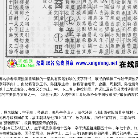
学者奉康熙圣旨编撰的一部具有深远影响的汉字辞书。该书的编撰工作始于康熙四十
叫《康熙字典》。由总纂官张玉书、陈廷敬主持，修纂官凌绍霄、史夔、周起渭、陈世儒
以十二地支标识，每集又分为上、中、下三卷，并按韵母、声调以及音节分类排列韵
字研究的主要参考文献之一。《康熙字典》入选中国世界纪录协会中国收录汉字最多的古
2），原名陈敬，字子端，号说岩，晚号午亭山人，清代泽州（现山西省阳城县皇城村
因同科考取有同名者，故由朝廷给他加上“廷”字，改为廷敬。历任经宴讲官、工部尚书
“清雅醇厚”，很得康熙皇帝的赞赏。
，江苏丹徒(今江苏镇江)人。生于明思宗崇祯十五年，卒于清圣祖康熙五十年，年七十岁
历任翰林院编修、国子监司业、侍讲学士。二十三年(1684)授刑部尚书，调兵部尚书