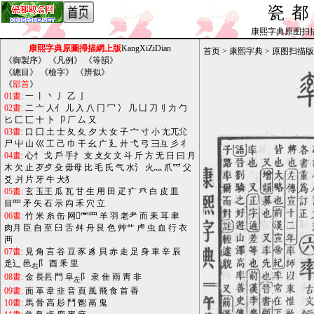
瓷
康熙字典原图扫描版_b
康熙字典原圖掃描網上版
KangXiZiDian
首页
>
康熙字典
>
原图扫描版
《
御製序
》 《
凡例
》 《
等韻
》
《
總目
》 《
檢字
》 《
辨似
》
《
部首
》
01畫:
一
丨
丶
丿
乙
亅
02畫:
二
亠
人亻
儿
入
八
冂
冖
冫
几
凵
刀刂
力
勹
匕
匚
匸
十
卜
卩
厂
厶
又
03畫:
口
囗
土
士
夂
夊
夕
大
女
子
宀
寸
小
尢兀尣
尸
屮
山
巛
工
己
巾
干
幺
广
廴
廾
弋
弓
彐彑
彡
彳
04畫:
心忄
戈
戶
手扌
支
攴攵
文
斗
斤
方
无
日
曰
月
木
欠
止
歹歺
殳
毋母
比
毛
氏
气
水氵
火灬
爪爫
父
爻
爿
片
牙
牛
犬犭
05畫:
玄
玉王
瓜
瓦
甘
生
用
田
疋
疒
癶
白
皮
皿
目罒
矛
矢
石
示
禸
禾
穴
立
06畫:
竹
米
糸
缶
网罓罒
羊
羽
老耂
而
耒
耳
聿
肉月
臣
自
至
臼
舌
舛
舟
艮
色
艸艹
虍
虫
血
行
衣
襾
07畫:
見
角
言
谷
豆
豕
豸
貝
赤
走
足
身
車
辛
辰
辵辶
邑
阝
酉
釆
里
右
08畫:
金
長镸
門
阜
阝
隶
隹
雨
靑
非
左
09畫:
面
革
韋
韭
音
頁
風
飛
食
首
香
10畫:
馬
骨
高
髟
鬥
鬯
鬲
鬼