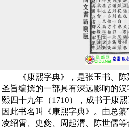
《康熙字典》，是张玉书、陈廷
圣旨编撰的一部具有深远影响的汉
熙四十九年（1710），成书于康熙
因此书名叫《康熙字典》。由总纂
凌绍霄、史夔、周起渭、陈世儒等