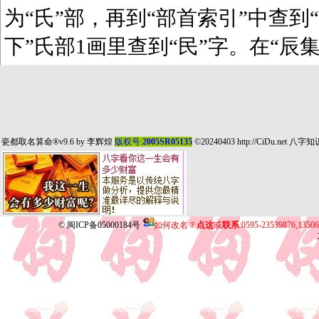
为“氏”部，再到“部首索引”中查到“
下”氏部1画里查到“民”字。在“辰
瓷都取名算命
®v9.6 by
李辉煌
版权号:
2005SR05135
©20240403
http://CiDu.net
八字知
©
闽ICP备05000184号
如何改名？
点这
或
联系
:0595-23539876,135