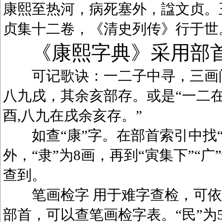
康熙至热河，病死塞外，諡文贞。
贞集十二卷，《清史列传》行于世
《康熙字典》采用部
可记歌诀：一二子中寻，三画问
八九戌，其余亥部存。或是“一二在
酉,八九在戌余亥存。”
如查“康”字。在部首索引中找“广
外，“隶”为8画，再到“寅集下”“广
查到。
笔画检字 用于难字查检，可依笔
部首，可以查笔画检字表。“民”为