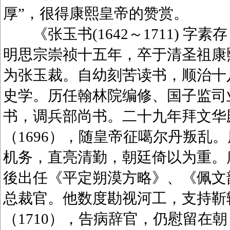
厚”，很得康熙皇帝的赞赏。
《张玉书(1642～1711) 字
明思宗崇祯十五年，卒于清圣祖康
为张玉裁。自幼刻苦读书，顺治十八
史学。历任翰林院编修、国子监司业
书，调兵部尚书。二十九年拜文华
（1696），随皇帝征噶尔丹叛乱
机务，直亮清勤，朝廷倚以为重。康
後出任《平定朔漠方略》、《佩文韵府
总裁官。他数度勘视河工，支持靳
（1710），告病辞官，仍慰留在朝