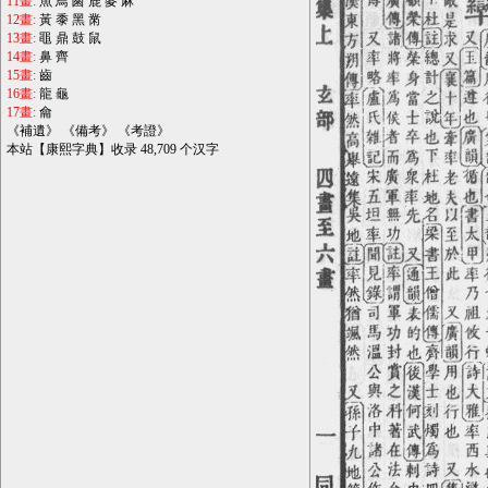
11畫:
魚
鳥
鹵
鹿
麥
麻
12畫:
黃
黍
黑
黹
13畫:
黽
鼎
鼓
鼠
14畫:
鼻
齊
15畫:
齒
16畫:
龍
龜
17畫:
龠
《
補遺
》 《
備考
》 《
考證
》
本站【康熙字典】收录 48,709 个汉字