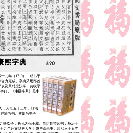
九年（1710），成书于
等合力完成。字典采用部首
母表及其对应汉字，共收录
代字典。《康熙字典》是中
）人，入仕五十三年。顺治
、户部尚书、吏部尚书等
。张九徵次子，长兄为张玉裁。自幼刻苦读书，顺治十
。二十九年拜文华殿大学士兼户部尚书。康熙三十五年