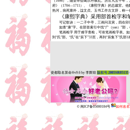
（1696），随皇帝征噶尔丹叛乱。历官凡五十年
府》（1704—1711）、《康熙字典》的总裁官
热河，病死塞外，諡文贞。玉书工作古文辞，称一
《康熙字典》采用部首检字和
可记歌诀：一二子中寻，三画问丑寅，四在卯辰巳
如查“康”字。在部首索引中找“广（yan）”部，在
笔画检字 用于难字查检，可依笔画检字表。如查“
到“氏”部。“氏”在“辰下”33页，再到“辰集下”氏部
瓷都取名算命
®v9.6 by
李辉煌
版权号:
2005SR05135
©
闽ICP备05000184号
如何改名