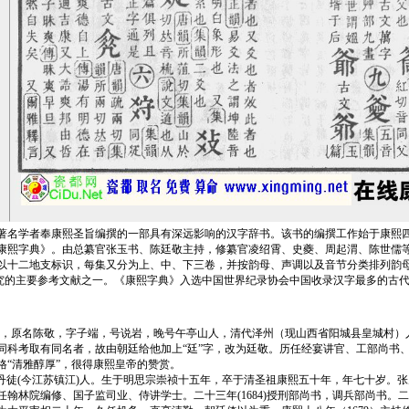
学者奉康熙圣旨编撰的一部具有深远影响的汉字辞书。该书的编撰工作始于康熙四十
叫《康熙字典》。由总纂官张玉书、陈廷敬主持，修纂官凌绍霄、史夔、周起渭、陈世儒
以十二地支标识，每集又分为上、中、下三卷，并按韵母、声调以及音节分类排列韵
字研究的主要参考文献之一。《康熙字典》入选中国世界纪录协会中国收录汉字最多的古
2），原名陈敬，字子端，号说岩，晚号午亭山人，清代泽州（现山西省阳城县皇城村
因同科考取有同名者，故由朝廷给他加上“廷”字，改为廷敬。历任经宴讲官、工部尚书
“清雅醇厚”，很得康熙皇帝的赞赏。
，江苏丹徒(今江苏镇江)人。生于明思宗崇祯十五年，卒于清圣祖康熙五十年，年七十岁
历任翰林院编修、国子监司业、侍讲学士。二十三年(1684)授刑部尚书，调兵部尚书