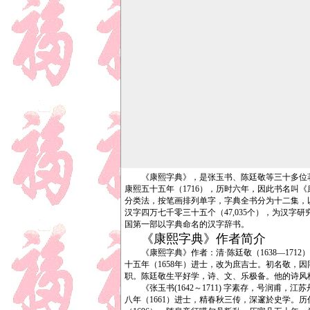
《康熙字典》，是张玉书、陈廷敬等三十多位著名
康熙五十五年（1716），历时六年，因此书名
分类法，按笔画排列单字，字典全书分为十二集，
汉字四万七千零三十五个（47,035个），为汉
国第一部以字典命名的汉字辞书。
《康熙字典》作者简介
《康熙字典》作者：清·陈廷敬（1638—171
十五年（1658年）进士，改为庶吉士。初名敬，
职。陈廷敬生平好学，诗、文、乐极备。他的诗风格
《张玉书(1642～1711) 字素存，号润甫
八年（1661）进士，精春秋三传，深邃於史学。