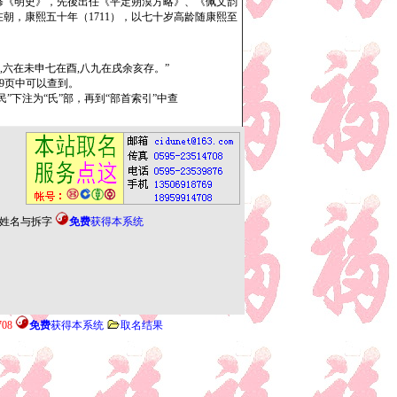
持修《明史》，先後出任《平定朔漠方略》、《佩文韵
在朝，康熙五十年（1711），以七十岁高龄随康熙至
六在未申七在酉,八九在戌余亥存。”
”9页中可以查到。
下注为“氏”部，再到“部首索引”中查
姓名与拆字
免费
获得本系统
708
免费
获得本系统
取名结果