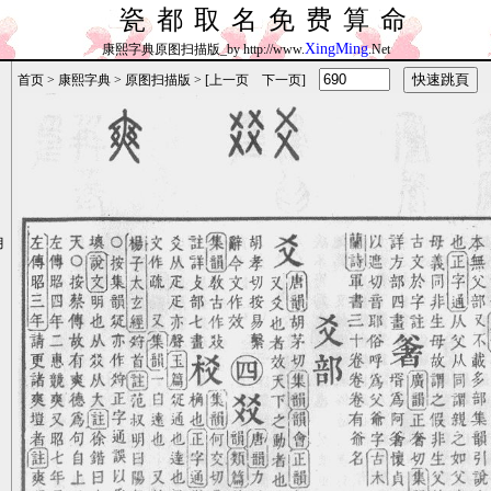
瓷都取名免费算命
XingMing
康熙字典原图扫描版_by http://www.
.Net
首页
>
康熙字典
>
原图扫描版
> [
上一页
下一页
]
月