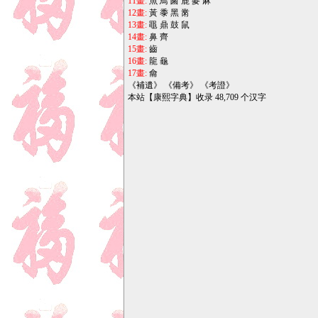
11畫:
魚
鳥
鹵
鹿
麥
麻
12畫:
黃
黍
黑
黹
13畫:
黽
鼎
鼓
鼠
14畫:
鼻
齊
15畫:
齒
16畫:
龍
龜
17畫:
龠
《
補遺
》 《
備考
》 《
考證
》
本站【康熙字典】收录 48,709 个汉字