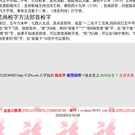
，为太平宰相二十年。久任机务，直亮清勤，朝廷倚以为重。康熙十八年（1679）主
。他数度勘视河工，支持靳辅主持治河工程。康熙四十九年（1710），告病辞官，仍慰留
代大手笔。著有文贞集十二卷，《清史列传》行于世。
笔画检字方法部首检字
，五午六未申，七酉八九戌，其余亥部存。或是“一二在子三丑寅,四卯辰巳五午寻,
“寅下”5页。除部首外，“隶”为8画，再到“寅集下”“广”部8画里查“康”字，在“寅下集
民”字，如果不知道其部首，可以查笔画检字表。“民”为5画，可以在5画中查到。“民”
1画里查到“民”字。在“辰集下”34页中可以查到。
©20240403
http://CiDu.net
八字知识
姓名学
使用说明
改名意义
如何改名？
生肖关系
？
点这
或
联系
:0595-23539876,13506918769；
传真:0595-23514
2026/8/8 0:56:09