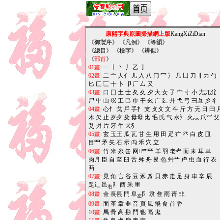
康熙字典原圖掃描網上版
KangXiZiDian
《
御製序
》 《
凡例
》 《
等韻
》
《
總目
》 《
檢字
》 《
辨似
》
《
部首
》
01畫:
一
丨
丶
丿
乙
亅
02畫:
二
亠
人亻
儿
入
八
冂
冖
冫
几
凵
刀刂
力
勹
匕
匚
匸
十
卜
卩
厂
厶
又
03畫:
口
囗
土
士
夂
夊
夕
大
女
子
宀
寸
小
尢兀尣
尸
屮
山
巛
工
己
巾
干
幺
广
廴
廾
弋
弓
彐彑
彡
彳
04畫:
心忄
戈
戶
手扌
支
攴攵
文
斗
斤
方
无
日
曰
木
欠
止
歹歺
殳
毋母
比
毛
氏
气
水氵
火灬
爪爫
父
爻
爿
片
牙
牛
犬犭
05畫:
玄
玉王
瓜
瓦
甘
生
用
田
疋
疒
癶
白
皮
皿
目罒
矛
矢
石
示
禸
禾
穴
立
06畫:
竹
米
糸
缶
网罓罒
羊
羽
老耂
而
耒
耳
聿
肉月
臣
自
至
臼
舌
舛
舟
艮
色
艸艹
虍
虫
血
行
衣
襾
07畫:
見
角
言
谷
豆
豕
豸
貝
赤
走
足
身
車
辛
辰
辵辶
邑
阝
酉
釆
里
右
08畫:
金
長镸
門
阜
阝
隶
隹
雨
靑
非
左
09畫:
面
革
韋
韭
音
頁
風
飛
食
首
香
10畫:
馬
骨
高
髟
鬥
鬯
鬲
鬼