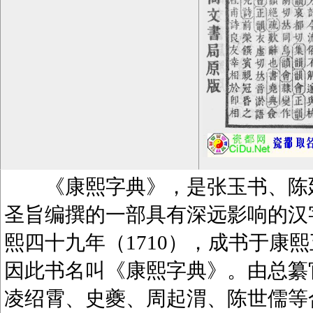
《康熙字典》，是张玉书、陈廷
圣旨编撰的一部具有深远影响的汉
熙四十九年（1710），成书于康熙
因此书名叫《康熙字典》。由总纂
凌绍霄、史夔、周起渭、陈世儒等