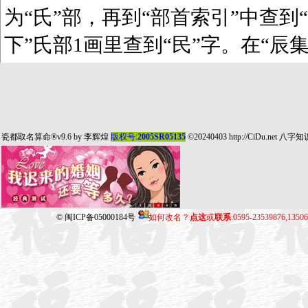
为“氏”部，再到“部首索引”中查到“
下”氏部1画里查到“民”字。在“辰
瓷都取名算命
®v9.6 by
李辉煌
版权号:
2005SR05135
©20240403
http://CiDu.net
八字知
©
闽ICP备05000184号
如何改名？
点这
或
联系
:0595-23539876,135