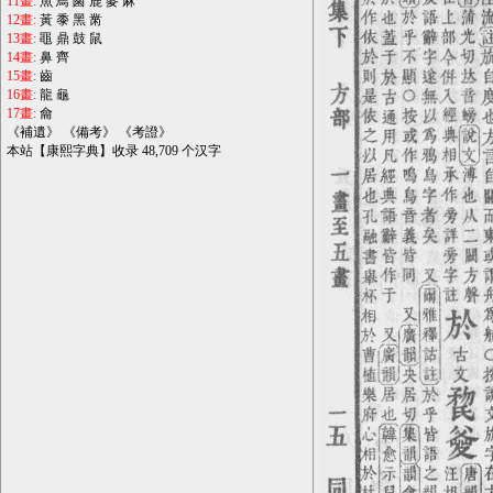
11畫:
魚
鳥
鹵
鹿
麥
麻
12畫:
黃
黍
黑
黹
13畫:
黽
鼎
鼓
鼠
14畫:
鼻
齊
15畫:
齒
16畫:
龍
龜
17畫:
龠
《
補遺
》 《
備考
》 《
考證
》
本站【康熙字典】收录 48,709 个汉字