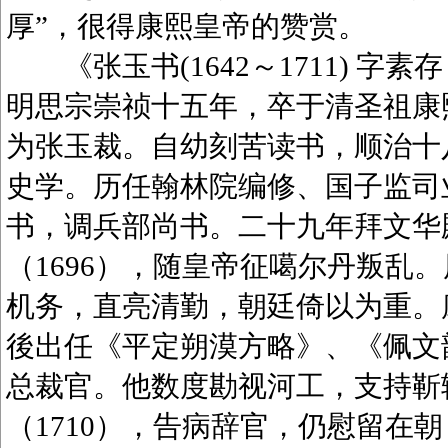
厚”，很得康熙皇帝的赞赏。
《张玉书(1642～1711) 字
明思宗崇祯十五年，卒于清圣祖康
为张玉裁。自幼刻苦读书，顺治十八
史学。历任翰林院编修、国子监司业
书，调兵部尚书。二十九年拜文华
（1696），随皇帝征噶尔丹叛乱
机务，直亮清勤，朝廷倚以为重。康
後出任《平定朔漠方略》、《佩文韵府
总裁官。他数度勘视河工，支持靳
（1710），告病辞官，仍慰留在朝