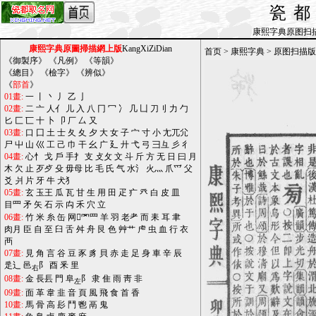
瓷
康熙字典原图扫描版_b
康熙字典原圖掃描網上版
KangXiZiDian
首页
>
康熙字典
>
原图扫描版
《
御製序
》 《
凡例
》 《
等韻
》
《
總目
》 《
檢字
》 《
辨似
》
《
部首
》
01畫:
一
丨
丶
丿
乙
亅
02畫:
二
亠
人亻
儿
入
八
冂
冖
冫
几
凵
刀刂
力
勹
匕
匚
匸
十
卜
卩
厂
厶
又
03畫:
口
囗
土
士
夂
夊
夕
大
女
子
宀
寸
小
尢兀尣
尸
屮
山
巛
工
己
巾
干
幺
广
廴
廾
弋
弓
彐彑
彡
彳
04畫:
心忄
戈
戶
手扌
支
攴攵
文
斗
斤
方
无
日
曰
月
木
欠
止
歹歺
殳
毋母
比
毛
氏
气
水氵
火灬
爪爫
父
爻
爿
片
牙
牛
犬犭
05畫:
玄
玉王
瓜
瓦
甘
生
用
田
疋
疒
癶
白
皮
皿
目罒
矛
矢
石
示
禸
禾
穴
立
06畫:
竹
米
糸
缶
网罓罒
羊
羽
老耂
而
耒
耳
聿
肉月
臣
自
至
臼
舌
舛
舟
艮
色
艸艹
虍
虫
血
行
衣
襾
07畫:
見
角
言
谷
豆
豕
豸
貝
赤
走
足
身
車
辛
辰
辵辶
邑
阝
酉
釆
里
右
08畫:
金
長镸
門
阜
阝
隶
隹
雨
靑
非
左
09畫:
面
革
韋
韭
音
頁
風
飛
食
首
香
10畫:
馬
骨
高
髟
鬥
鬯
鬲
鬼