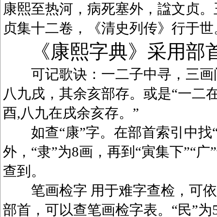
康熙至热河，病死塞外，諡文贞。
贞集十二卷，《清史列传》行于世
《康熙字典》采用部
可记歌诀：一二子中寻，三画问
八九戌，其余亥部存。或是“一二在
酉,八九在戌余亥存。”
如查“康”字。在部首索引中找“广
外，“隶”为8画，再到“寅集下”“广
查到。
笔画检字 用于难字查检，可依笔
部首，可以查笔画检字表。“民”为