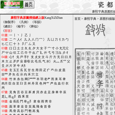
瓷
康熙字典原图扫描版_b
康熙字典原圖掃描網上版
KangXiZiDian
首页
>
康熙字典
>
原图扫描版
《
御製序
》 《
凡例
》 《
等韻
》
《
總目
》 《
檢字
》 《
辨似
》
《
部首
》
01畫:
一
丨
丶
丿
乙
亅
02畫:
二
亠
人亻
儿
入
八
冂
冖
冫
几
凵
刀刂
力
勹
匕
匚
匸
十
卜
卩
厂
厶
又
03畫:
口
囗
土
士
夂
夊
夕
大
女
子
宀
寸
小
尢兀尣
尸
屮
山
巛
工
己
巾
干
幺
广
廴
廾
弋
弓
彐彑
彡
彳
04畫:
心忄
戈
戶
手扌
支
攴攵
文
斗
斤
方
无
日
曰
月
木
欠
止
歹歺
殳
毋母
比
毛
氏
气
水氵
火灬
爪爫
父
爻
爿
片
牙
牛
犬犭
05畫:
玄
玉王
瓜
瓦
甘
生
用
田
疋
疒
癶
白
皮
皿
目罒
矛
矢
石
示
禸
禾
穴
立
06畫:
竹
米
糸
缶
网罓罒
羊
羽
老耂
而
耒
耳
聿
肉月
臣
自
至
臼
舌
舛
舟
艮
色
艸艹
虍
虫
血
行
衣
襾
07畫:
見
角
言
谷
豆
豕
豸
貝
赤
走
足
身
車
辛
辰
辵辶
邑
阝
酉
釆
里
右
08畫:
金
長镸
門
阜
阝
隶
隹
雨
靑
非
左
09畫:
面
革
韋
韭
音
頁
風
飛
食
首
香
10畫:
馬
骨
高
髟
鬥
鬯
鬲
鬼