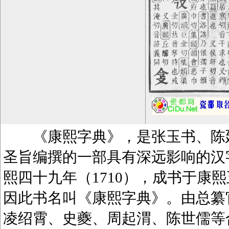
《康熙字典》，是张玉书、陈廷
圣旨编撰的一部具有深远影响的汉
熙四十九年（1710），成书于康熙
因此书名叫《康熙字典》。由总纂
凌绍霄、史夔、周起渭、陈世儒等