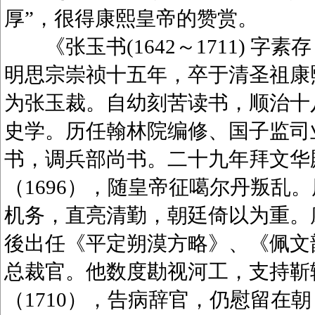
厚”，很得康熙皇帝的赞赏。
《张玉书(1642～1711) 字
明思宗崇祯十五年，卒于清圣祖康
为张玉裁。自幼刻苦读书，顺治十八
史学。历任翰林院编修、国子监司业
书，调兵部尚书。二十九年拜文华
（1696），随皇帝征噶尔丹叛乱
机务，直亮清勤，朝廷倚以为重。康
後出任《平定朔漠方略》、《佩文韵府
总裁官。他数度勘视河工，支持靳
（1710），告病辞官，仍慰留在朝