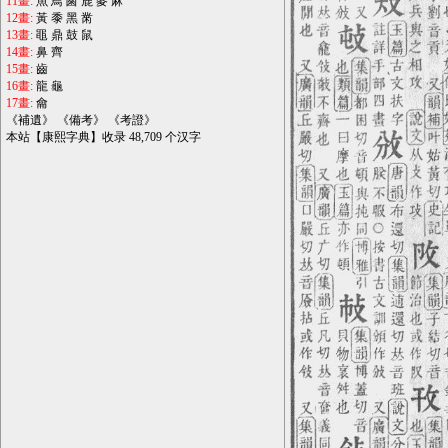
11畫:
魚
鳥
鹵
鹿
麥
麻
12畫:
黃
黍
黑
黹
13畫:
黽
鼎
鼓
鼠
14畫:
鼻
齊
15畫:
齒
16畫:
龍
龜
17畫:
龠
《
補遺
》 《
備考
》 《
考證
》
本站【康熙字典】收录 48,709 个汉字