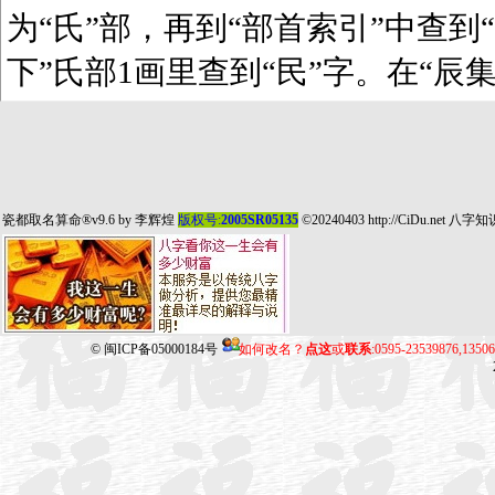
为“氏”部，再到“部首索引”中查到“
下”氏部1画里查到“民”字。在“辰
瓷都取名算命
®v9.6 by
李辉煌
版权号:
2005SR05135
©20240403
http://CiDu.net
八字知
©
闽ICP备05000184号
如何改名？
点这
或
联系
:0595-23539876,135