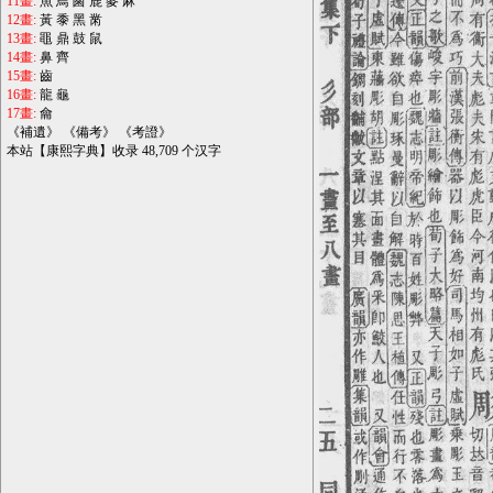
11畫:
魚
鳥
鹵
鹿
麥
麻
12畫:
黃
黍
黑
黹
13畫:
黽
鼎
鼓
鼠
14畫:
鼻
齊
15畫:
齒
16畫:
龍
龜
17畫:
龠
《
補遺
》 《
備考
》 《
考證
》
本站【康熙字典】收录 48,709 个汉字