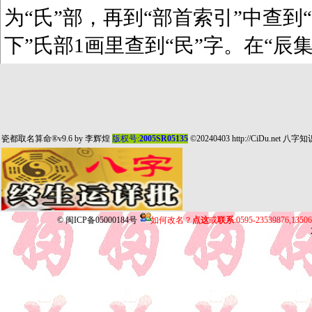
为“氏”部，再到“部首索引”中查到“
下”氏部1画里查到“民”字。在“辰
瓷都取名算命
®v9.6 by
李辉煌
版权号:
2005SR05135
©20240403
http://CiDu.net
八字知
©
闽ICP备05000184号
如何改名？
点这
或
联系
:0595-23539876,135