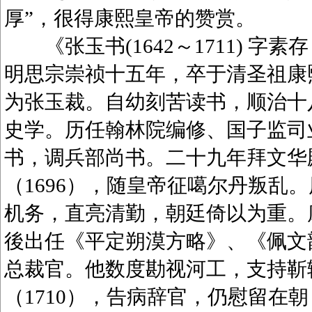
厚”，很得康熙皇帝的赞赏。
《张玉书(1642～1711) 字
明思宗崇祯十五年，卒于清圣祖康
为张玉裁。自幼刻苦读书，顺治十八
史学。历任翰林院编修、国子监司业
书，调兵部尚书。二十九年拜文华
（1696），随皇帝征噶尔丹叛乱
机务，直亮清勤，朝廷倚以为重。康
後出任《平定朔漠方略》、《佩文韵府
总裁官。他数度勘视河工，支持靳
（1710），告病辞官，仍慰留在朝