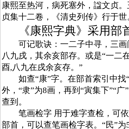
康熙至热河，病死塞外，諡文贞。
贞集十二卷，《清史列传》行于世
《康熙字典》采用部
可记歌诀：一二子中寻，三画问
八九戌，其余亥部存。或是“一二在
酉,八九在戌余亥存。”
如查“康”字。在部首索引中找“广
外，“隶”为8画，再到“寅集下”“广
查到。
笔画检字 用于难字查检，可依笔
部首，可以查笔画检字表。“民”为