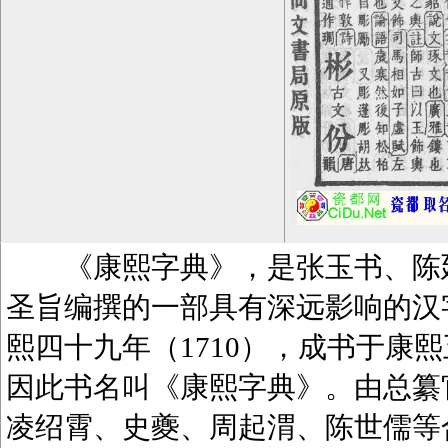
《康熙字典》，是张玉书、陈廷
圣旨编撰的一部具有深远影响的汉
熙四十九年（1710），成书于康熙
因此书名叫《康熙字典》。由总纂
凌绍霄、史夔、周起渭、陈世儒等