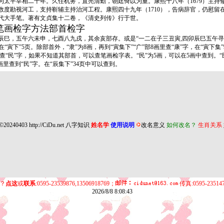
，为太平宰相二十年。久任机务，直亮清勤，朝廷倚以为重。康熙十八年（1679）主
。他数度勘视河工，支持靳辅主持治河工程。康熙四十九年（1710），告病辞官，仍慰留
代大手笔。著有文贞集十二卷，《清史列传》行于世。
笔画检字方法部首检字
，五午六未申，七酉八九戌，其余亥部存。或是“一二在子三丑寅,四卯辰巳五午寻,
“寅下”5页。除部首外，“隶”为8画，再到“寅集下”“广”部8画里查“康”字，在“寅下集
民”字，如果不知道其部首，可以查笔画检字表。“民”为5画，可以在5画中查到。“民”
1画里查到“民”字。在“辰集下”34页中可以查到。
©20240403
http://CiDu.net
八字知识
姓名学
使用说明
改名意义
如何改名？
生肖关系
？
点这
或
联系
:0595-23539876,13506918769；
传真:0595-23514
2026/8/8 8:08:43