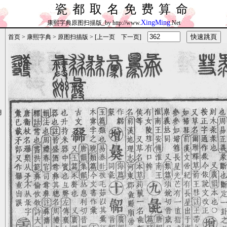
瓷都取名免费算命
XingMing
康熙字典原图扫描版_by http://www.
.Net
首页
>
康熙字典
>
原图扫描版
> [
上一页
下一页
]
月