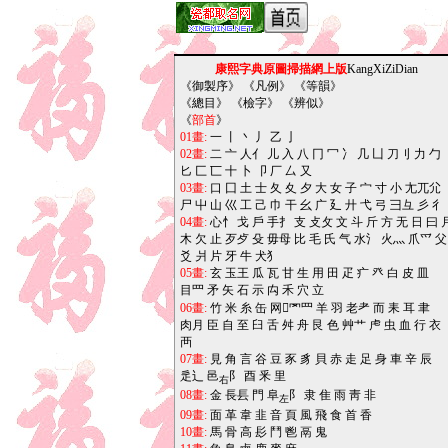
康熙字典原圖掃描網上版
KangXiZiDian
《
御製序
》 《
凡例
》 《
等韻
》
《
總目
》 《
檢字
》 《
辨似
》
《
部首
》
01畫:
一
丨
丶
丿
乙
亅
02畫:
二
亠
人亻
儿
入
八
冂
冖
冫
几
凵
刀刂
力
勹
匕
匚
匸
十
卜
卩
厂
厶
又
03畫:
口
囗
土
士
夂
夊
夕
大
女
子
宀
寸
小
尢兀尣
尸
屮
山
巛
工
己
巾
干
幺
广
廴
廾
弋
弓
彐彑
彡
彳
04畫:
心忄
戈
戶
手扌
支
攴攵
文
斗
斤
方
无
日
曰
木
欠
止
歹歺
殳
毋母
比
毛
氏
气
水氵
火灬
爪爫
父
爻
爿
片
牙
牛
犬犭
05畫:
玄
玉王
瓜
瓦
甘
生
用
田
疋
疒
癶
白
皮
皿
目罒
矛
矢
石
示
禸
禾
穴
立
06畫:
竹
米
糸
缶
网罓罒
羊
羽
老耂
而
耒
耳
聿
肉月
臣
自
至
臼
舌
舛
舟
艮
色
艸艹
虍
虫
血
行
衣
襾
07畫:
見
角
言
谷
豆
豕
豸
貝
赤
走
足
身
車
辛
辰
辵辶
邑
阝
酉
釆
里
右
08畫:
金
長镸
門
阜
阝
隶
隹
雨
靑
非
左
09畫:
面
革
韋
韭
音
頁
風
飛
食
首
香
10畫:
馬
骨
高
髟
鬥
鬯
鬲
鬼