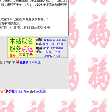
持修《明史》，先後出任《平定朔漠方略》、《佩文韵
在朝，康熙五十年（1711），以七十岁高龄随康熙至
六在未申七在酉,八九在戌余亥存。”
”9页中可以查到。
下注为“氏”部，再到“部首索引”中查
姓名与拆字
免费
获得本系统
708
免费
获得本系统
取名结果