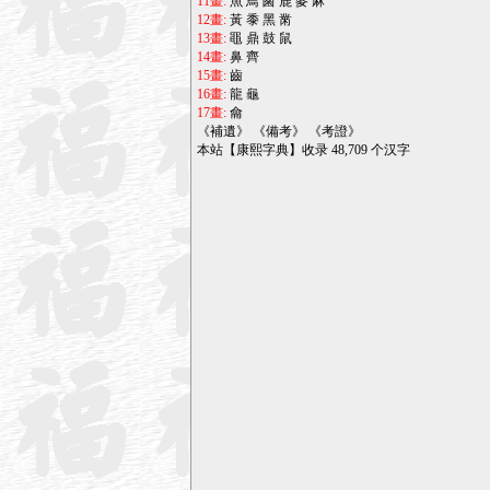
11畫:
魚
鳥
鹵
鹿
麥
麻
12畫:
黃
黍
黑
黹
13畫:
黽
鼎
鼓
鼠
14畫:
鼻
齊
15畫:
齒
16畫:
龍
龜
17畫:
龠
《
補遺
》 《
備考
》 《
考證
》
本站【康熙字典】收录 48,709 个汉字