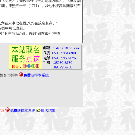
持修《明史》，先後出任《平定朔漠方略》、《佩文韵
在朝，康熙五十年（1711），以七十岁高龄随康熙至
六在未申七在酉,八九在戌余亥存。”
”9页中可以查到。
下注为“氏”部，再到“部首索引”中查
姓名与拆字
免费
获得本系统
708
免费
获得本系统
取名结果