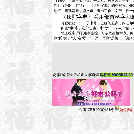
（1696），随皇帝征噶尔丹叛乱。历官凡五十年
府》（1704—1711）、《康熙字典》的总裁官
热河，病死塞外，諡文贞。玉书工作古文辞，称一
《康熙字典》采用部首检字和
可记歌诀：一二子中寻，三画问丑寅，四在卯辰巳
如查“康”字。在部首索引中找“广（yan）”部，在
笔画检字 用于难字查检，可依笔画检字表。如查“
到“氏”部。“氏”在“辰下”33页，再到“辰集下”氏部
瓷都取名算命
®v9.6 by
李辉煌
版权号:
2005SR05135
©
闽ICP备05000184号
如何改名