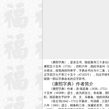
《康熙字典》，是张玉书、陈廷敬等三十多位著名
康熙五十五年（1716），历时六年，因此书名
分类法，按笔画排列单字，字典全书分为十二集，
汉字四万七千零三十五个（47,035个），为汉
国第一部以字典命名的汉字辞书。
《康熙字典》作者简介
《康熙字典》作者：清·陈廷敬（1638—171
十五年（1658年）进士，改为庶吉士。初名敬，
职。陈廷敬生平好学，诗、文、乐极备。他的诗风格
《张玉书(1642～1711) 字素存，号润甫
八年（1661）进士，精春秋三传，深邃於史学。