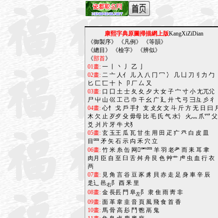
康熙字典原圖掃描網上版
KangXiZiDian
《
御製序
》 《
凡例
》 《
等韻
》
《
總目
》 《
檢字
》 《
辨似
》
《
部首
》
01畫:
一
丨
丶
丿
乙
亅
02畫:
二
亠
人亻
儿
入
八
冂
冖
冫
几
凵
刀刂
力
勹
匕
匚
匸
十
卜
卩
厂
厶
又
03畫:
口
囗
土
士
夂
夊
夕
大
女
子
宀
寸
小
尢兀尣
尸
屮
山
巛
工
己
巾
干
幺
广
廴
廾
弋
弓
彐彑
彡
彳
04畫:
心忄
戈
戶
手扌
支
攴攵
文
斗
斤
方
无
日
曰
木
欠
止
歹歺
殳
毋母
比
毛
氏
气
水氵
火灬
爪爫
父
爻
爿
片
牙
牛
犬犭
05畫:
玄
玉王
瓜
瓦
甘
生
用
田
疋
疒
癶
白
皮
皿
目罒
矛
矢
石
示
禸
禾
穴
立
06畫:
竹
米
糸
缶
网罓罒
羊
羽
老耂
而
耒
耳
聿
肉月
臣
自
至
臼
舌
舛
舟
艮
色
艸艹
虍
虫
血
行
衣
襾
07畫:
見
角
言
谷
豆
豕
豸
貝
赤
走
足
身
車
辛
辰
辵辶
邑
阝
酉
釆
里
右
08畫:
金
長镸
門
阜
阝
隶
隹
雨
靑
非
左
09畫:
面
革
韋
韭
音
頁
風
飛
食
首
香
10畫:
馬
骨
高
髟
鬥
鬯
鬲
鬼