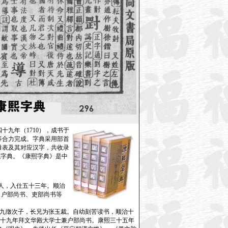
九年（1710），成书于
等合力完成。字典采用部首
母表及其对应汉字，共收录
代字典。《康熙字典》是中
）人，入仕五十三年。顺治
、户部尚书、吏部尚书等
。张九徵次子，长兄为张玉裁。自幼刻苦读书，顺治十
。二十九年拜文华殿大学士兼户部尚书。康熙三十五年