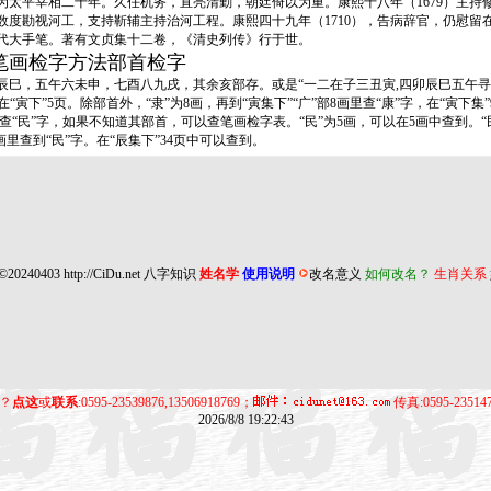
，为太平宰相二十年。久任机务，直亮清勤，朝廷倚以为重。康熙十八年（1679）主
。他数度勘视河工，支持靳辅主持治河工程。康熙四十九年（1710），告病辞官，仍慰留
代大手笔。著有文贞集十二卷，《清史列传》行于世。
笔画检字方法部首检字
，五午六未申，七酉八九戌，其余亥部存。或是“一二在子三丑寅,四卯辰巳五午寻,
“寅下”5页。除部首外，“隶”为8画，再到“寅集下”“广”部8画里查“康”字，在“寅下集
民”字，如果不知道其部首，可以查笔画检字表。“民”为5画，可以在5画中查到。“民”
1画里查到“民”字。在“辰集下”34页中可以查到。
©20240403
http://CiDu.net
八字知识
姓名学
使用说明
改名意义
如何改名？
生肖关系
？
点这
或
联系
:0595-23539876,13506918769；
传真:0595-23514
2026/8/8 19:22:43