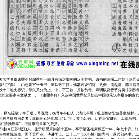
学者奉康熙圣旨编撰的一部具有深远影响的汉字辞书。该书的编撰工作始于康熙四十
叫《康熙字典》。由总纂官张玉书、陈廷敬主持，修纂官凌绍霄、史夔、周起渭、陈世儒
以十二地支标识，每集又分为上、中、下三卷，并按韵母、声调以及音节分类排列韵
字研究的主要参考文献之一。《康熙字典》入选中国世界纪录协会中国收录汉字最多的古
2），原名陈敬，字子端，号说岩，晚号午亭山人，清代泽州（现山西省阳城县皇城村
因同科考取有同名者，故由朝廷给他加上“廷”字，改为廷敬。历任经宴讲官、工部尚书
“清雅醇厚”，很得康熙皇帝的赞赏。
，江苏丹徒(今江苏镇江)人。生于明思宗崇祯十五年，卒于清圣祖康熙五十年，年七十岁
历任翰林院编修、国子监司业、侍讲学士。二十三年(1684)授刑部尚书，调兵部尚书