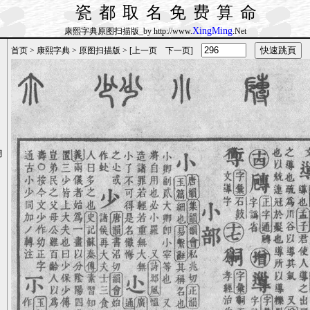
瓷都取名免费算命
XingMing
康熙字典原图扫描版_by http://www.
.Net
首页
>
康熙字典
>
原图扫描版
> [
上一页
下一页
]
月