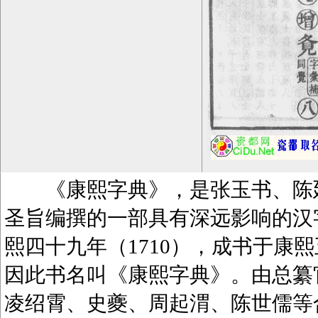
《康熙字典》，是张玉书、陈廷
圣旨编撰的一部具有深远影响的汉
熙四十九年（1710），成书于康熙
因此书名叫《康熙字典》。由总纂
凌绍霄、史夔、周起渭、陈世儒等