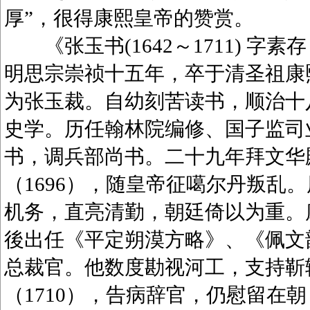
厚”，很得康熙皇帝的赞赏。
《张玉书(1642～1711) 字
明思宗崇祯十五年，卒于清圣祖康
为张玉裁。自幼刻苦读书，顺治十八
史学。历任翰林院编修、国子监司业
书，调兵部尚书。二十九年拜文华
（1696），随皇帝征噶尔丹叛乱
机务，直亮清勤，朝廷倚以为重。康
後出任《平定朔漠方略》、《佩文韵府
总裁官。他数度勘视河工，支持靳
（1710），告病辞官，仍慰留在朝