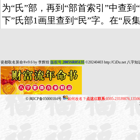
为“氏”部，再到“部首索引”中查到“
下”氏部1画里查到“民”字。在“辰
瓷都取名算命
®v9.6 by
李辉煌
版权号:
2005SR05135
©20240403
http://CiDu.net
八字知
©
闽ICP备05000184号
如何改名？
点这
或
联系
:0595-23539876,135