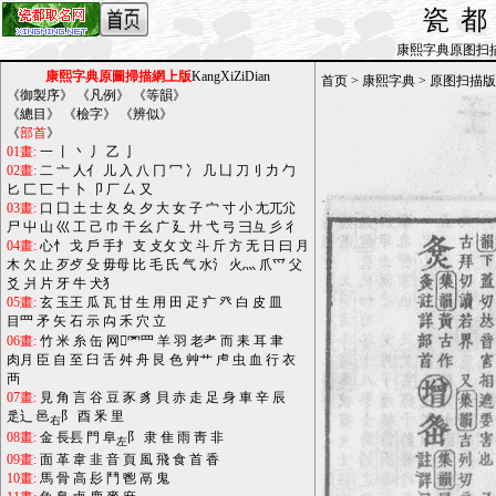
瓷
康熙字典原图扫描版_b
康熙字典原圖掃描網上版
KangXiZiDian
首页
>
康熙字典
>
原图扫描版
《
御製序
》 《
凡例
》 《
等韻
》
《
總目
》 《
檢字
》 《
辨似
》
《
部首
》
01畫:
一
丨
丶
丿
乙
亅
02畫:
二
亠
人亻
儿
入
八
冂
冖
冫
几
凵
刀刂
力
勹
匕
匚
匸
十
卜
卩
厂
厶
又
03畫:
口
囗
土
士
夂
夊
夕
大
女
子
宀
寸
小
尢兀尣
尸
屮
山
巛
工
己
巾
干
幺
广
廴
廾
弋
弓
彐彑
彡
彳
04畫:
心忄
戈
戶
手扌
支
攴攵
文
斗
斤
方
无
日
曰
月
木
欠
止
歹歺
殳
毋母
比
毛
氏
气
水氵
火灬
爪爫
父
爻
爿
片
牙
牛
犬犭
05畫:
玄
玉王
瓜
瓦
甘
生
用
田
疋
疒
癶
白
皮
皿
目罒
矛
矢
石
示
禸
禾
穴
立
06畫:
竹
米
糸
缶
网罓罒
羊
羽
老耂
而
耒
耳
聿
肉月
臣
自
至
臼
舌
舛
舟
艮
色
艸艹
虍
虫
血
行
衣
襾
07畫:
見
角
言
谷
豆
豕
豸
貝
赤
走
足
身
車
辛
辰
辵辶
邑
阝
酉
釆
里
右
08畫:
金
長镸
門
阜
阝
隶
隹
雨
靑
非
左
09畫:
面
革
韋
韭
音
頁
風
飛
食
首
香
10畫:
馬
骨
高
髟
鬥
鬯
鬲
鬼