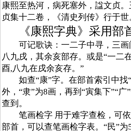
康熙至热河，病死塞外，諡文贞。
贞集十二卷，《清史列传》行于世
《康熙字典》采用部
可记歌诀：一二子中寻，三画问
八九戌，其余亥部存。或是“一二在
酉,八九在戌余亥存。”
如查“康”字。在部首索引中找“广
外，“隶”为8画，再到“寅集下”“广
查到。
笔画检字 用于难字查检，可依笔
部首，可以查笔画检字表。“民”为