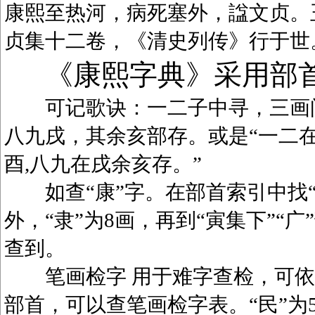
康熙至热河，病死塞外，諡文贞。
贞集十二卷，《清史列传》行于世
《康熙字典》采用部
可记歌诀：一二子中寻，三画问
八九戌，其余亥部存。或是“一二在
酉,八九在戌余亥存。”
如查“康”字。在部首索引中找“广
外，“隶”为8画，再到“寅集下”“广
查到。
笔画检字 用于难字查检，可依笔
部首，可以查笔画检字表。“民”为