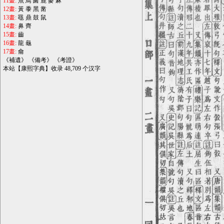
11畫:
魚
鳥
鹵
鹿
麥
麻
12畫:
黃
黍
黑
黹
13畫:
黽
鼎
鼓
鼠
14畫:
鼻
齊
15畫:
齒
16畫:
龍
龜
17畫:
龠
《
補遺
》 《
備考
》 《
考證
》
本站【康熙字典】收录 48,709 个汉字