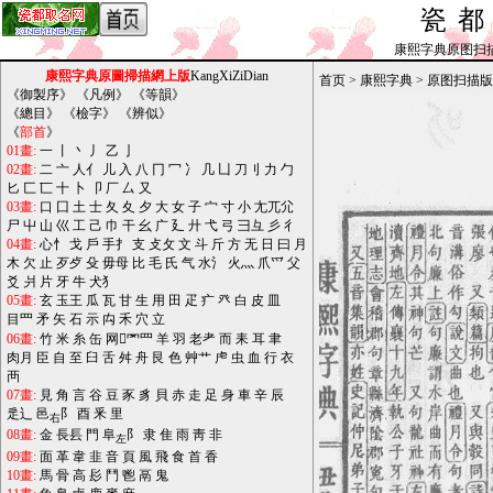
瓷
康熙字典原图扫描版_b
康熙字典原圖掃描網上版
KangXiZiDian
首页
>
康熙字典
>
原图扫描版
《
御製序
》 《
凡例
》 《
等韻
》
《
總目
》 《
檢字
》 《
辨似
》
《
部首
》
01畫:
一
丨
丶
丿
乙
亅
02畫:
二
亠
人亻
儿
入
八
冂
冖
冫
几
凵
刀刂
力
勹
匕
匚
匸
十
卜
卩
厂
厶
又
03畫:
口
囗
土
士
夂
夊
夕
大
女
子
宀
寸
小
尢兀尣
尸
屮
山
巛
工
己
巾
干
幺
广
廴
廾
弋
弓
彐彑
彡
彳
04畫:
心忄
戈
戶
手扌
支
攴攵
文
斗
斤
方
无
日
曰
月
木
欠
止
歹歺
殳
毋母
比
毛
氏
气
水氵
火灬
爪爫
父
爻
爿
片
牙
牛
犬犭
05畫:
玄
玉王
瓜
瓦
甘
生
用
田
疋
疒
癶
白
皮
皿
目罒
矛
矢
石
示
禸
禾
穴
立
06畫:
竹
米
糸
缶
网罓罒
羊
羽
老耂
而
耒
耳
聿
肉月
臣
自
至
臼
舌
舛
舟
艮
色
艸艹
虍
虫
血
行
衣
襾
07畫:
見
角
言
谷
豆
豕
豸
貝
赤
走
足
身
車
辛
辰
辵辶
邑
阝
酉
釆
里
右
08畫:
金
長镸
門
阜
阝
隶
隹
雨
靑
非
左
09畫:
面
革
韋
韭
音
頁
風
飛
食
首
香
10畫:
馬
骨
高
髟
鬥
鬯
鬲
鬼