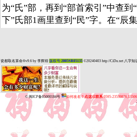
为“氏”部，再到“部首索引”中查到“
下”氏部1画里查到“民”字。在“辰
瓷都取名算命
®v9.6 by
李辉煌
版权号:
2005SR05135
©20240403
http://CiDu.net
八字知
©
闽ICP备05000184号
如何改名？
点这
或
联系
:0595-23539876,135