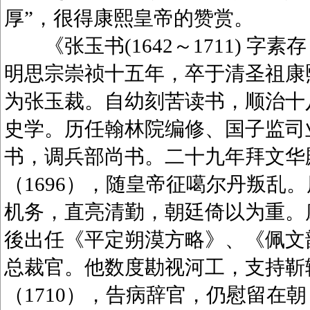
厚”，很得康熙皇帝的赞赏。
《张玉书(1642～1711) 字
明思宗崇祯十五年，卒于清圣祖康
为张玉裁。自幼刻苦读书，顺治十八
史学。历任翰林院编修、国子监司业
书，调兵部尚书。二十九年拜文华
（1696），随皇帝征噶尔丹叛乱
机务，直亮清勤，朝廷倚以为重。康
後出任《平定朔漠方略》、《佩文韵府
总裁官。他数度勘视河工，支持靳
（1710），告病辞官，仍慰留在朝