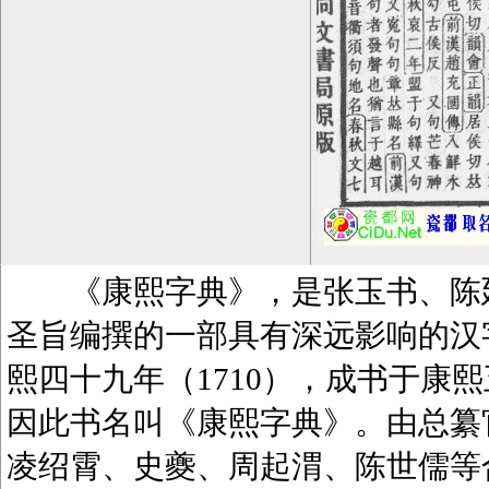
《康熙字典》，是张玉书、陈廷
圣旨编撰的一部具有深远影响的汉
熙四十九年（1710），成书于康熙
因此书名叫《康熙字典》。由总纂
凌绍霄、史夔、周起渭、陈世儒等