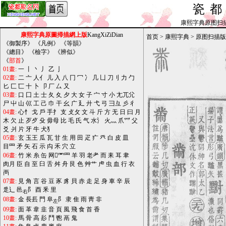
瓷
康熙字典原图扫描版_b
康熙字典原圖掃描網上版
KangXiZiDian
首页
>
康熙字典
>
原图扫描版
《
御製序
》 《
凡例
》 《
等韻
》
《
總目
》 《
檢字
》 《
辨似
》
《
部首
》
01畫:
一
丨
丶
丿
乙
亅
02畫:
二
亠
人亻
儿
入
八
冂
冖
冫
几
凵
刀刂
力
勹
匕
匚
匸
十
卜
卩
厂
厶
又
03畫:
口
囗
土
士
夂
夊
夕
大
女
子
宀
寸
小
尢兀尣
尸
屮
山
巛
工
己
巾
干
幺
广
廴
廾
弋
弓
彐彑
彡
彳
04畫:
心忄
戈
戶
手扌
支
攴攵
文
斗
斤
方
无
日
曰
月
木
欠
止
歹歺
殳
毋母
比
毛
氏
气
水氵
火灬
爪爫
父
爻
爿
片
牙
牛
犬犭
05畫:
玄
玉王
瓜
瓦
甘
生
用
田
疋
疒
癶
白
皮
皿
目罒
矛
矢
石
示
禸
禾
穴
立
06畫:
竹
米
糸
缶
网罓罒
羊
羽
老耂
而
耒
耳
聿
肉月
臣
自
至
臼
舌
舛
舟
艮
色
艸艹
虍
虫
血
行
衣
襾
07畫:
見
角
言
谷
豆
豕
豸
貝
赤
走
足
身
車
辛
辰
辵辶
邑
阝
酉
釆
里
右
08畫:
金
長镸
門
阜
阝
隶
隹
雨
靑
非
左
09畫:
面
革
韋
韭
音
頁
風
飛
食
首
香
10畫:
馬
骨
高
髟
鬥
鬯
鬲
鬼