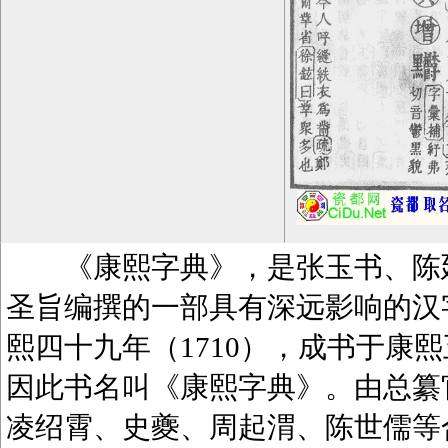
《康熙字典》，是张玉书、陈廷
圣旨编撰的一部具有深远影响的汉
熙四十九年（1710），成书于康熙
因此书名叫《康熙字典》。由总纂
凌绍霄、史夔、周起渭、陈世儒等