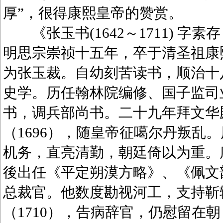
厚”，很得康熙皇帝的赞赏。
《张玉书(1642～1711) 字
明思宗崇祯十五年，卒于清圣祖康
为张玉裁。自幼刻苦读书，顺治十八
史学。历任翰林院编修、国子监司业
书，调兵部尚书。二十九年拜文华
（1696），随皇帝征噶尔丹叛乱
机务，直亮清勤，朝廷倚以为重。康
後出任《平定朔漠方略》、《佩文韵府
总裁官。他数度勘视河工，支持靳
（1710），告病辞官，仍慰留在朝