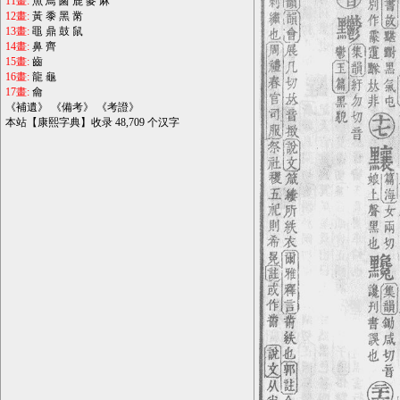
11畫:
魚
鳥
鹵
鹿
麥
麻
12畫:
黃
黍
黑
黹
13畫:
黽
鼎
鼓
鼠
14畫:
鼻
齊
15畫:
齒
16畫:
龍
龜
17畫:
龠
《
補遺
》 《
備考
》 《
考證
》
本站【康熙字典】收录 48,709 个汉字