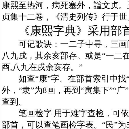
康熙至热河，病死塞外，諡文贞。
贞集十二卷，《清史列传》行于世
《康熙字典》采用部
可记歌诀：一二子中寻，三画问
八九戌，其余亥部存。或是“一二在
酉,八九在戌余亥存。”
如查“康”字。在部首索引中找“广
外，“隶”为8画，再到“寅集下”“广
查到。
笔画检字 用于难字查检，可依笔
部首，可以查笔画检字表。“民”为