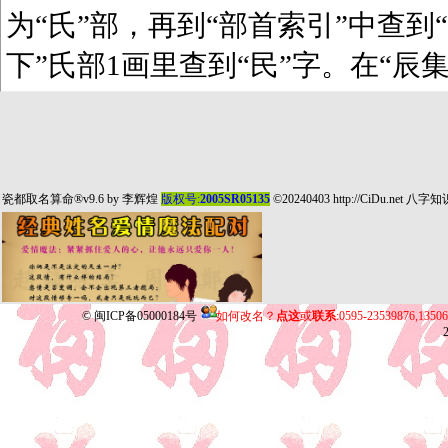
为“氏”部，再到“部首索引”中查到“
下”氏部1画里查到“民”字。在“辰
瓷都取名算命
®v9.6 by
李辉煌
版权号:
2005SR05135
©20240403
http://CiDu.net
八字知
©
闽ICP备05000184号
如何改名？
点这
或
联系
:0595-23539876,135