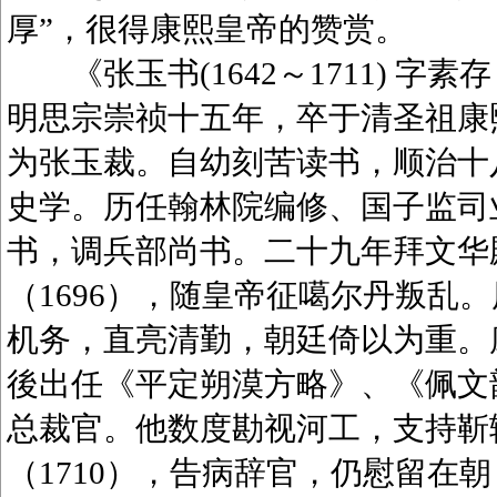
厚”，很得康熙皇帝的赞赏。
《张玉书(1642～1711) 字
明思宗崇祯十五年，卒于清圣祖康
为张玉裁。自幼刻苦读书，顺治十八
史学。历任翰林院编修、国子监司业
书，调兵部尚书。二十九年拜文华
（1696），随皇帝征噶尔丹叛乱
机务，直亮清勤，朝廷倚以为重。康
後出任《平定朔漠方略》、《佩文韵府
总裁官。他数度勘视河工，支持靳
（1710），告病辞官，仍慰留在朝