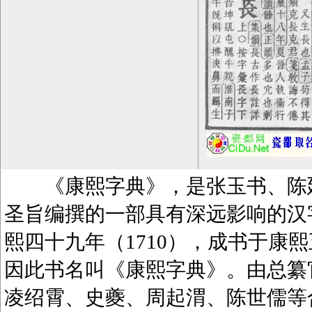
《康熙字典》，是张玉书、陈廷
圣旨编撰的一部具有深远影响的汉
熙四十九年（1710），成书于康熙
因此书名叫《康熙字典》。由总纂
凌绍霄、史夔、周起渭、陈世儒等