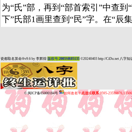
为“氏”部，再到“部首索引”中查到“
下”氏部1画里查到“民”字。在“辰
瓷都取名算命
®v9.6 by
李辉煌
版权号:
2005SR05135
©20240403
http://CiDu.net
八字知
©
闽ICP备05000184号
如何改名？
点这
或
联系
:0595-23539876,135