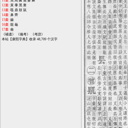
11畫:
魚
鳥
鹵
鹿
麥
麻
12畫:
黃
黍
黑
黹
13畫:
黽
鼎
鼓
鼠
14畫:
鼻
齊
15畫:
齒
16畫:
龍
龜
17畫:
龠
《
補遺
》 《
備考
》 《
考證
》
本站【康熙字典】收录 48,709 个汉字