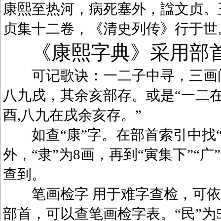
康熙至热河，病死塞外，諡文贞。
贞集十二卷，《清史列传》行于世
《康熙字典》采用部
可记歌诀：一二子中寻，三画问
八九戌，其余亥部存。或是“一二在
酉,八九在戌余亥存。”
如查“康”字。在部首索引中找“广
外，“隶”为8画，再到“寅集下”“广
查到。
笔画检字 用于难字查检，可依笔
部首，可以查笔画检字表。“民”为