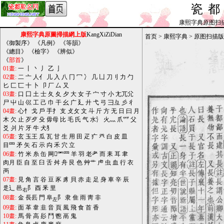
瓷
康熙字典原图扫描版_b
康熙字典原圖掃描網上版
KangXiZiDian
首页
>
康熙字典
>
原图扫描版
《
御製序
》 《
凡例
》 《
等韻
》
《
總目
》 《
檢字
》 《
辨似
》
《
部首
》
01畫:
一
丨
丶
丿
乙
亅
02畫:
二
亠
人亻
儿
入
八
冂
冖
冫
几
凵
刀刂
力
勹
匕
匚
匸
十
卜
卩
厂
厶
又
03畫:
口
囗
土
士
夂
夊
夕
大
女
子
宀
寸
小
尢兀尣
尸
屮
山
巛
工
己
巾
干
幺
广
廴
廾
弋
弓
彐彑
彡
彳
04畫:
心忄
戈
戶
手扌
支
攴攵
文
斗
斤
方
无
日
曰
月
木
欠
止
歹歺
殳
毋母
比
毛
氏
气
水氵
火灬
爪爫
父
爻
爿
片
牙
牛
犬犭
05畫:
玄
玉王
瓜
瓦
甘
生
用
田
疋
疒
癶
白
皮
皿
目罒
矛
矢
石
示
禸
禾
穴
立
06畫:
竹
米
糸
缶
网罓罒
羊
羽
老耂
而
耒
耳
聿
肉月
臣
自
至
臼
舌
舛
舟
艮
色
艸艹
虍
虫
血
行
衣
襾
07畫:
見
角
言
谷
豆
豕
豸
貝
赤
走
足
身
車
辛
辰
辵辶
邑
阝
酉
釆
里
右
08畫:
金
長镸
門
阜
阝
隶
隹
雨
靑
非
左
09畫:
面
革
韋
韭
音
頁
風
飛
食
首
香
10畫:
馬
骨
高
髟
鬥
鬯
鬲
鬼