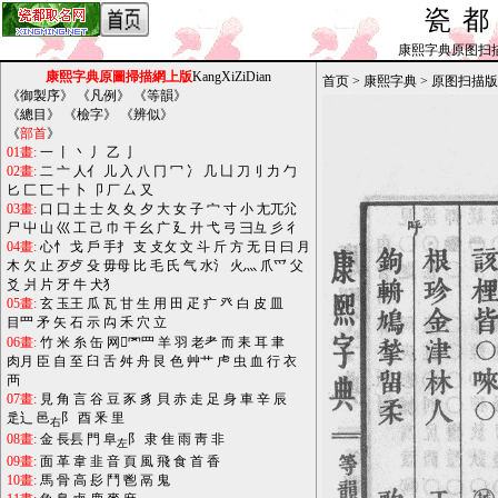
瓷
康熙字典原图扫描版_b
康熙字典原圖掃描網上版
KangXiZiDian
首页
>
康熙字典
>
原图扫描版
《
御製序
》 《
凡例
》 《
等韻
》
《
總目
》 《
檢字
》 《
辨似
》
《
部首
》
01畫:
一
丨
丶
丿
乙
亅
02畫:
二
亠
人亻
儿
入
八
冂
冖
冫
几
凵
刀刂
力
勹
匕
匚
匸
十
卜
卩
厂
厶
又
03畫:
口
囗
土
士
夂
夊
夕
大
女
子
宀
寸
小
尢兀尣
尸
屮
山
巛
工
己
巾
干
幺
广
廴
廾
弋
弓
彐彑
彡
彳
04畫:
心忄
戈
戶
手扌
支
攴攵
文
斗
斤
方
无
日
曰
月
木
欠
止
歹歺
殳
毋母
比
毛
氏
气
水氵
火灬
爪爫
父
爻
爿
片
牙
牛
犬犭
05畫:
玄
玉王
瓜
瓦
甘
生
用
田
疋
疒
癶
白
皮
皿
目罒
矛
矢
石
示
禸
禾
穴
立
06畫:
竹
米
糸
缶
网罓罒
羊
羽
老耂
而
耒
耳
聿
肉月
臣
自
至
臼
舌
舛
舟
艮
色
艸艹
虍
虫
血
行
衣
襾
07畫:
見
角
言
谷
豆
豕
豸
貝
赤
走
足
身
車
辛
辰
辵辶
邑
阝
酉
釆
里
右
08畫:
金
長镸
門
阜
阝
隶
隹
雨
靑
非
左
09畫:
面
革
韋
韭
音
頁
風
飛
食
首
香
10畫:
馬
骨
高
髟
鬥
鬯
鬲
鬼