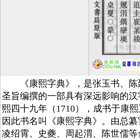
《康熙字典》，是张玉书、陈廷
圣旨编撰的一部具有深远影响的汉
熙四十九年（1710），成书于康熙
因此书名叫《康熙字典》。由总纂
凌绍霄、史夔、周起渭、陈世儒等