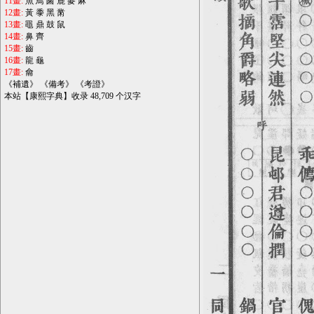
11畫:
魚
鳥
鹵
鹿
麥
麻
12畫:
黃
黍
黑
黹
13畫:
黽
鼎
鼓
鼠
14畫:
鼻
齊
15畫:
齒
16畫:
龍
龜
17畫:
龠
《
補遺
》 《
備考
》 《
考證
》
本站【康熙字典】收录 48,709 个汉字