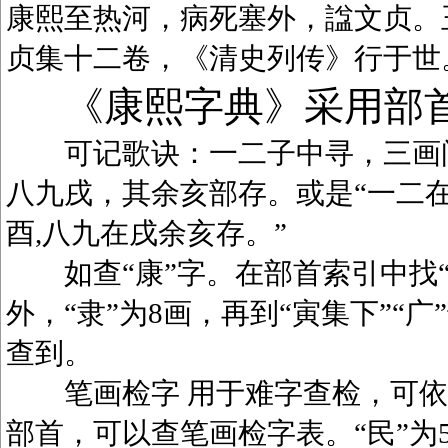
康熙至热河，病死塞外，諡文贞。
贞集十二卷，《清史列传》行于世
《康熙字典》采用部
可记歌诀：一二子中寻，三画问
八九戌，其余亥部存。或是“一二在
酉,八九在戌余亥存。”
如查“康”字。在部首索引中找“广
外，“隶”为8画，再到“寅集下”“广
查到。
笔画检字 用于难字查检，可依笔
部首，可以查笔画检字表。“民”为