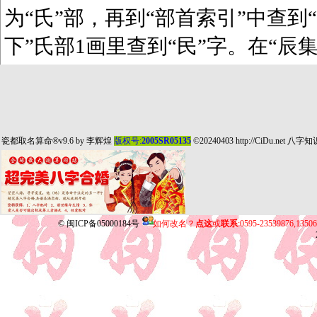
为“氏”部，再到“部首索引”中查到“
下”氏部1画里查到“民”字。在“辰
瓷都取名算命
®v9.6 by
李辉煌
版权号:
2005SR05135
©20240403
http://CiDu.net
八字知
©
闽ICP备05000184号
如何改名？
点这
或
联系
:0595-23539876,135