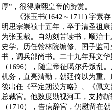
厚”，很得康熙皇帝的赞赏。
《张玉书(1642～1711) 字
明思宗崇祯十五年，卒于清圣祖康
为张玉裁。自幼刻苦读书，顺治十八
史学。历任翰林院编修、国子监司业
书，调兵部尚书。二十九年拜文华
（1696），随皇帝征噶尔丹叛乱
机务，直亮清勤，朝廷倚以为重。康
後出任《平定朔漠方略》、《佩文韵府
总裁官。他数度勘视河工，支持靳
（1710），告病辞官，仍慰留在朝