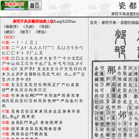
瓷
康熙字典原图扫描版_b
康熙字典原圖掃描網上版
KangXiZiDian
首页
>
康熙字典
>
原图扫描版
《
御製序
》 《
凡例
》 《
等韻
》
《
總目
》 《
檢字
》 《
辨似
》
《
部首
》
01畫:
一
丨
丶
丿
乙
亅
02畫:
二
亠
人亻
儿
入
八
冂
冖
冫
几
凵
刀刂
力
勹
匕
匚
匸
十
卜
卩
厂
厶
又
03畫:
口
囗
土
士
夂
夊
夕
大
女
子
宀
寸
小
尢兀尣
尸
屮
山
巛
工
己
巾
干
幺
广
廴
廾
弋
弓
彐彑
彡
彳
04畫:
心忄
戈
戶
手扌
支
攴攵
文
斗
斤
方
无
日
曰
月
木
欠
止
歹歺
殳
毋母
比
毛
氏
气
水氵
火灬
爪爫
父
爻
爿
片
牙
牛
犬犭
05畫:
玄
玉王
瓜
瓦
甘
生
用
田
疋
疒
癶
白
皮
皿
目罒
矛
矢
石
示
禸
禾
穴
立
06畫:
竹
米
糸
缶
网罓罒
羊
羽
老耂
而
耒
耳
聿
肉月
臣
自
至
臼
舌
舛
舟
艮
色
艸艹
虍
虫
血
行
衣
襾
07畫:
見
角
言
谷
豆
豕
豸
貝
赤
走
足
身
車
辛
辰
辵辶
邑
阝
酉
釆
里
右
08畫:
金
長镸
門
阜
阝
隶
隹
雨
靑
非
左
09畫:
面
革
韋
韭
音
頁
風
飛
食
首
香
10畫:
馬
骨
高
髟
鬥
鬯
鬲
鬼