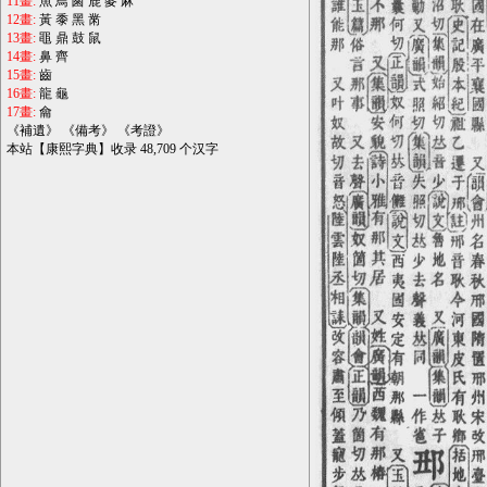
11畫:
魚
鳥
鹵
鹿
麥
麻
12畫:
黃
黍
黑
黹
13畫:
黽
鼎
鼓
鼠
14畫:
鼻
齊
15畫:
齒
16畫:
龍
龜
17畫:
龠
《
補遺
》 《
備考
》 《
考證
》
本站【康熙字典】收录 48,709 个汉字