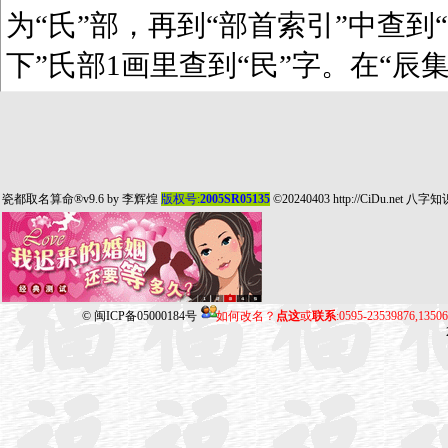
为“氏”部，再到“部首索引”中查到“
下”氏部1画里查到“民”字。在“辰
瓷都取名算命
®v9.6 by
李辉煌
版权号:
2005SR05135
©20240403
http://CiDu.net
八字知
©
闽ICP备05000184号
如何改名？
点这
或
联系
:0595-23539876,135