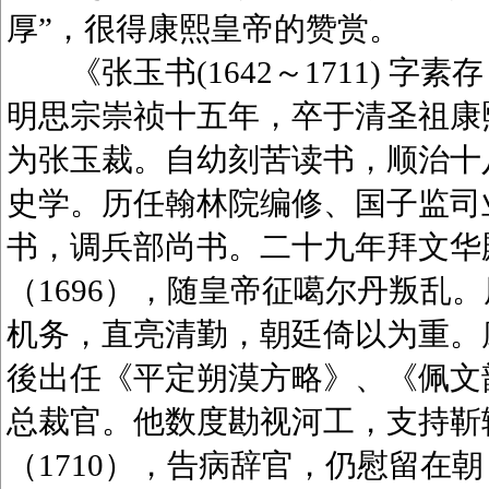
厚”，很得康熙皇帝的赞赏。
《张玉书(1642～1711) 字
明思宗崇祯十五年，卒于清圣祖康
为张玉裁。自幼刻苦读书，顺治十八
史学。历任翰林院编修、国子监司业
书，调兵部尚书。二十九年拜文华
（1696），随皇帝征噶尔丹叛乱
机务，直亮清勤，朝廷倚以为重。康
後出任《平定朔漠方略》、《佩文韵府
总裁官。他数度勘视河工，支持靳
（1710），告病辞官，仍慰留在朝