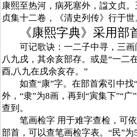
康熙至热河，病死塞外，諡文贞。
贞集十二卷，《清史列传》行于世
《康熙字典》采用部
可记歌诀：一二子中寻，三画问
八九戌，其余亥部存。或是“一二在
酉,八九在戌余亥存。”
如查“康”字。在部首索引中找“广
外，“隶”为8画，再到“寅集下”“广
查到。
笔画检字 用于难字查检，可依笔
部首，可以查笔画检字表。“民”为