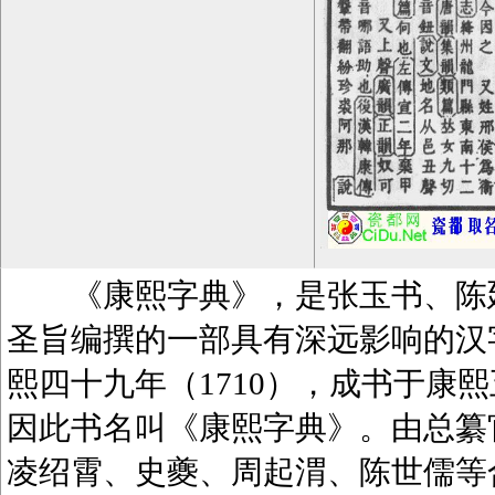
《康熙字典》，是张玉书、陈廷
圣旨编撰的一部具有深远影响的汉
熙四十九年（1710），成书于康熙
因此书名叫《康熙字典》。由总纂
凌绍霄、史夔、周起渭、陈世儒等