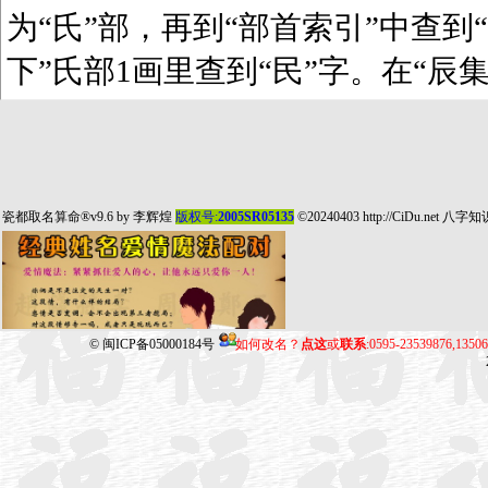
为“氏”部，再到“部首索引”中查到“
下”氏部1画里查到“民”字。在“辰
瓷都取名算命
®v9.6 by
李辉煌
版权号:
2005SR05135
©20240403
http://CiDu.net
八字知
©
闽ICP备05000184号
如何改名？
点这
或
联系
:0595-23539876,135