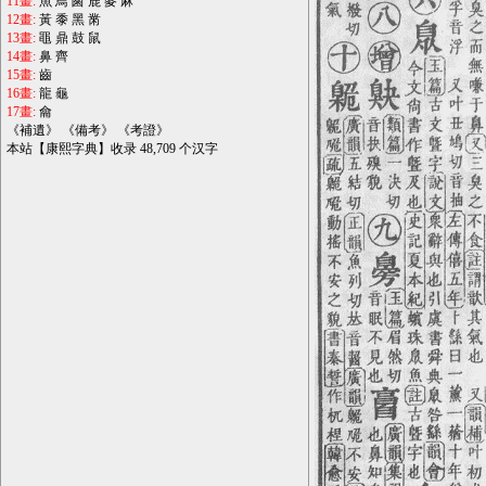
11畫:
魚
鳥
鹵
鹿
麥
麻
12畫:
黃
黍
黑
黹
13畫:
黽
鼎
鼓
鼠
14畫:
鼻
齊
15畫:
齒
16畫:
龍
龜
17畫:
龠
《
補遺
》 《
備考
》 《
考證
》
本站【康熙字典】收录 48,709 个汉字