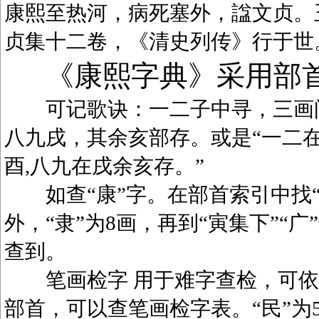
康熙至热河，病死塞外，諡文贞。
贞集十二卷，《清史列传》行于世
《康熙字典》采用部
可记歌诀：一二子中寻，三画问
八九戌，其余亥部存。或是“一二在
酉,八九在戌余亥存。”
如查“康”字。在部首索引中找“广
外，“隶”为8画，再到“寅集下”“广
查到。
笔画检字 用于难字查检，可依笔
部首，可以查笔画检字表。“民”为