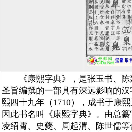
《康熙字典》，是张玉书、陈廷
圣旨编撰的一部具有深远影响的汉
熙四十九年（1710），成书于康熙
因此书名叫《康熙字典》。由总纂
凌绍霄、史夔、周起渭、陈世儒等