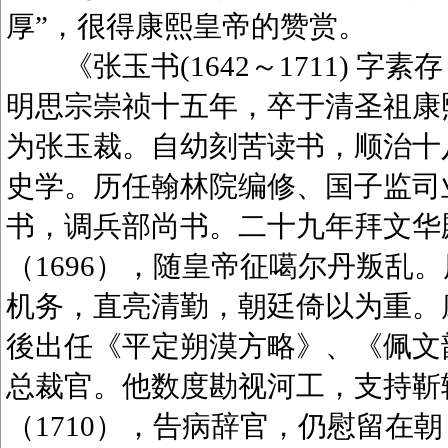
厚”，很得康熙皇帝的赞赏。
《张玉书(1642～1711) 字
明思宗崇祯十五年，卒于清圣祖康
为张玉裁。自幼刻苦读书，顺治十八
史学。历任翰林院编修、国子监司业
书，调兵部尚书。二十九年拜文华
（1696），随皇帝征噶尔丹叛乱
机务，直亮清勤，朝廷倚以为重。康
後出任《平定朔漠方略》、《佩文韵府
总裁官。他数度勘视河工，支持靳
（1710），告病辞官，仍慰留在朝