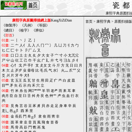
瓷
康熙字典原图扫描版_b
康熙字典原圖掃描網上版
KangXiZiDian
首页
>
康熙字典
>
原图扫描版
《
御製序
》 《
凡例
》 《
等韻
》
《
總目
》 《
檢字
》 《
辨似
》
《
部首
》
01畫:
一
丨
丶
丿
乙
亅
02畫:
二
亠
人亻
儿
入
八
冂
冖
冫
几
凵
刀刂
力
勹
匕
匚
匸
十
卜
卩
厂
厶
又
03畫:
口
囗
土
士
夂
夊
夕
大
女
子
宀
寸
小
尢兀尣
尸
屮
山
巛
工
己
巾
干
幺
广
廴
廾
弋
弓
彐彑
彡
彳
04畫:
心忄
戈
戶
手扌
支
攴攵
文
斗
斤
方
无
日
曰
月
木
欠
止
歹歺
殳
毋母
比
毛
氏
气
水氵
火灬
爪爫
父
爻
爿
片
牙
牛
犬犭
05畫:
玄
玉王
瓜
瓦
甘
生
用
田
疋
疒
癶
白
皮
皿
目罒
矛
矢
石
示
禸
禾
穴
立
06畫:
竹
米
糸
缶
网罓罒
羊
羽
老耂
而
耒
耳
聿
肉月
臣
自
至
臼
舌
舛
舟
艮
色
艸艹
虍
虫
血
行
衣
襾
07畫:
見
角
言
谷
豆
豕
豸
貝
赤
走
足
身
車
辛
辰
辵辶
邑
阝
酉
釆
里
右
08畫:
金
長镸
門
阜
阝
隶
隹
雨
靑
非
左
09畫:
面
革
韋
韭
音
頁
風
飛
食
首
香
10畫:
馬
骨
高
髟
鬥
鬯
鬲
鬼