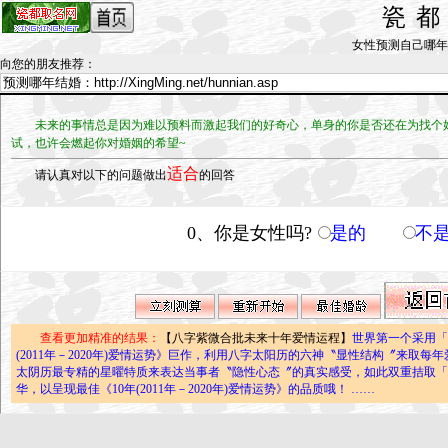
瓷
女性预测自己哪年结婚_b
向您的朋友推荐
：
未来的事情总是因为难以预料而激起我们的好奇心，单身的你是否还在为找个
试，也许会燃起你对婚姻的希望~
适合
请认真对以下的问题做出
的回答
0、你是女性吗?
是的
不
查看更加精准的结果：
【八字紫微合批未来十年爱情运程】
世界第一个采用「
(2011年－2020年)爱情运势》巨作，利用八字太阳历的六神〝显性结构〞来取
太阴历最专精的星曜特质来表达当事者〝隐性心态〞的真实感受，如此双重拮取「
华，以呈现最佳《10年(2011年－2020年)爱情运势》的品质哦！ ……