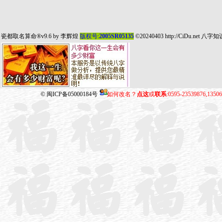
瓷都取名算命
®v9.6 by
李辉煌
版权号:
2005SR05135
©20240403
http://CiDu.net
八字知
©
闽ICP备05000184号
如何改名？
点这
或
联系
:0595-23539876,135