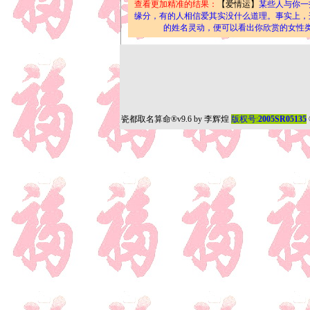
查看更加精准的结果：
【爱情运】
某些人与你一
缘分，有的人相信爱其实没什么道理。事实上，
的姓名灵动，便可以看出你欣赏的女性
瓷都取名算命
®v9.6 by
李辉煌
版权号:
2005SR05135