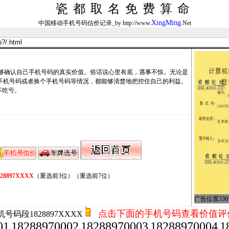
瓷都取名免费算命
XingMing
中国移动手机号码估价记录_by http://www.
.Net
确认自己手机号码的真实价值。俗话说心里有底，遇事不惊。无论是
卖手机号码或者换个手机号码等情况，都能够清楚地把控住自己的利益。
不吃亏。
828897XXXX
（重选前3位）
（重选前7位）
广告位置336*
点击下面的手机号码查看价值评
号码段1828897XXXX
01
18288970002
18288970003
18288970004
1