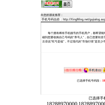
向您的朋友推荐
：
每个拥有稀有手机靓号的手机用户，都希望能够
碰到想要收购自己号码的“养号人”，自己想要转
古语说“吃亏是福”，不过现代的“市场行情”是至少
已选择手机号码段：
1
已选择手机
18288970000
182889700