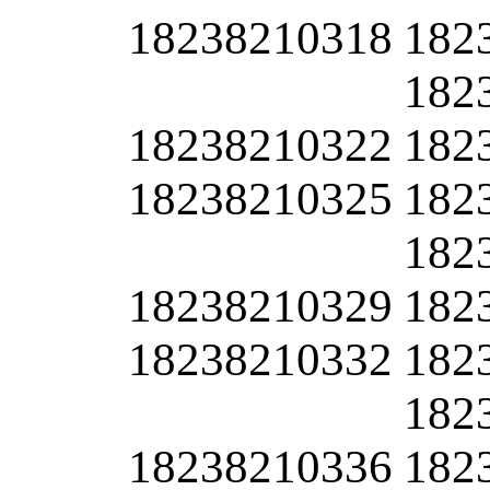
18238210318
182
182
18238210322
182
18238210325
182
182
18238210329
182
18238210332
182
182
18238210336
182