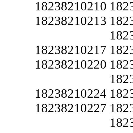
18238210210
182
18238210213
182
182
18238210217
182
18238210220
182
182
18238210224
182
18238210227
182
182