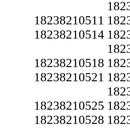
182
18238210511
182
18238210514
182
182
18238210518
182
18238210521
182
182
18238210525
182
18238210528
182