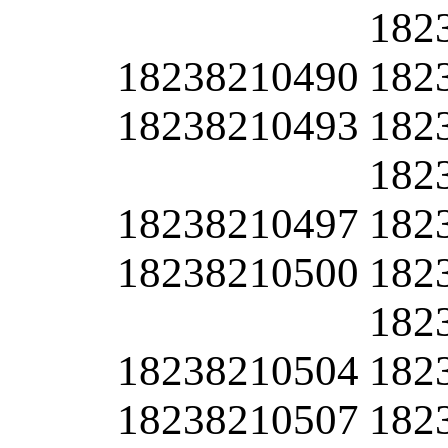
182
18238210490
182
18238210493
182
182
18238210497
182
18238210500
182
182
18238210504
182
18238210507
182