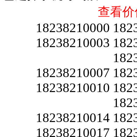
查看价
18238210000
182
18238210003
182
182
18238210007
182
18238210010
182
182
18238210014
182
18238210017
182