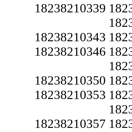
18238210339
182
182
18238210343
182
18238210346
182
182
18238210350
182
18238210353
182
182
18238210357
182