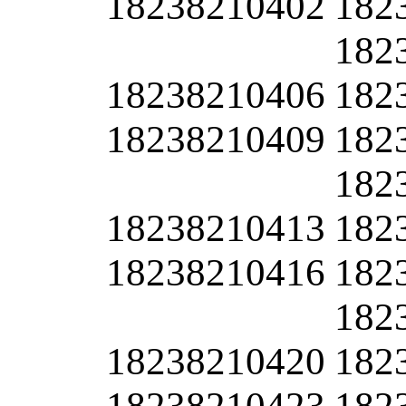
18238210402
182
182
18238210406
182
18238210409
182
182
18238210413
182
18238210416
182
182
18238210420
182
18238210423
182