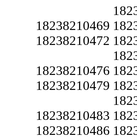
182
18238210469
182
18238210472
182
182
18238210476
182
18238210479
182
182
18238210483
182
18238210486
182