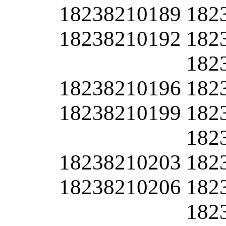
18238210189
182
18238210192
182
182
18238210196
182
18238210199
182
182
18238210203
182
18238210206
182
182