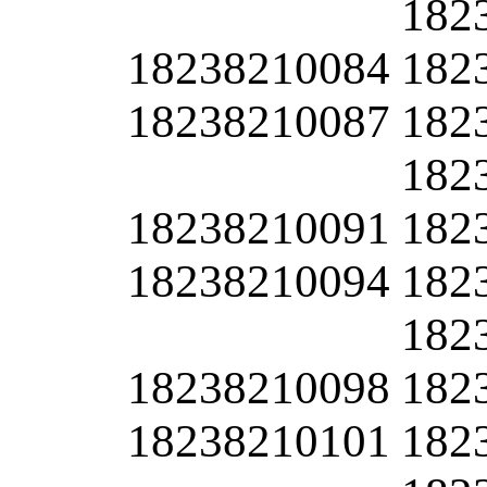
182
18238210084
182
18238210087
182
182
18238210091
182
18238210094
182
182
18238210098
182
18238210101
182