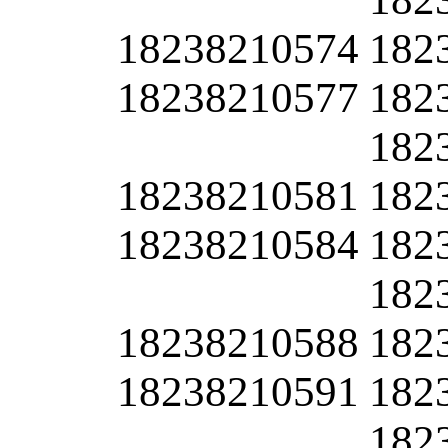
18238210574
182
18238210577
182
182
18238210581
182
18238210584
182
182
18238210588
182
18238210591
182
182