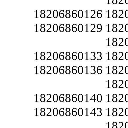
18206860126
182
18206860129
182
182
18206860133
182
18206860136
182
182
18206860140
182
18206860143
182
182