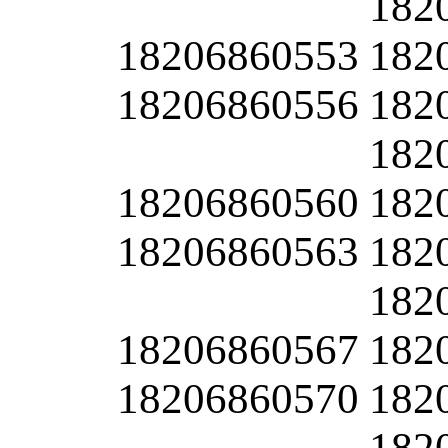
182
18206860553
182
18206860556
182
182
18206860560
182
18206860563
182
182
18206860567
182
18206860570
182
182