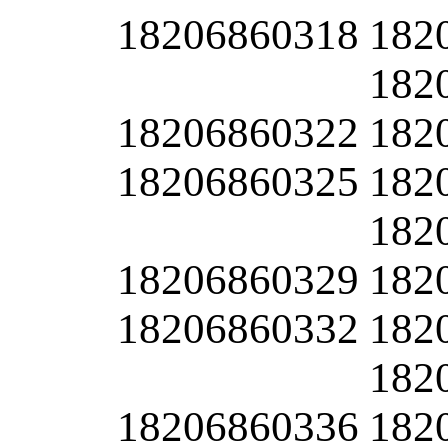
18206860318
182
182
18206860322
182
18206860325
182
182
18206860329
182
18206860332
182
182
18206860336
182