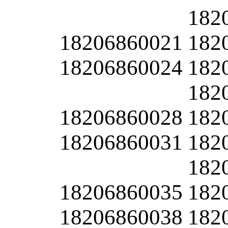
182
18206860021
182
18206860024
182
182
18206860028
182
18206860031
182
182
18206860035
182
18206860038
182