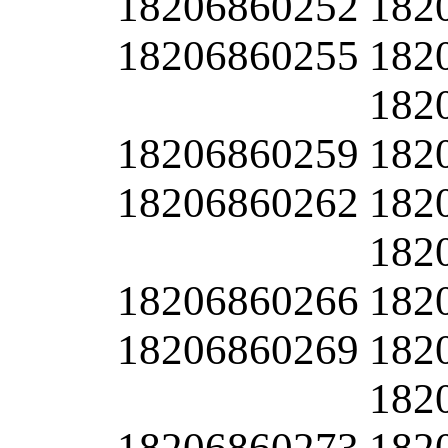
18206860252
182
18206860255
182
182
18206860259
182
18206860262
182
182
18206860266
182
18206860269
182
182
18206860273
182