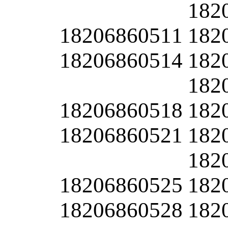
182
18206860511
182
18206860514
182
182
18206860518
182
18206860521
182
182
18206860525
182
18206860528
182