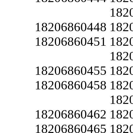
182
18206860448
182
18206860451
182
182
18206860455
182
18206860458
182
182
18206860462
182
18206860465
182