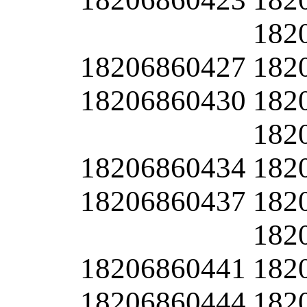
182
18206860427
182
18206860430
182
182
18206860434
182
18206860437
182
182
18206860441
182
18206860444
182