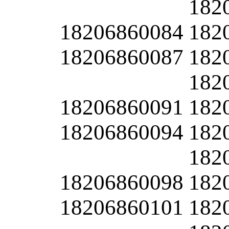
182
18206860084
182
18206860087
182
182
18206860091
182
18206860094
182
182
18206860098
182
18206860101
182