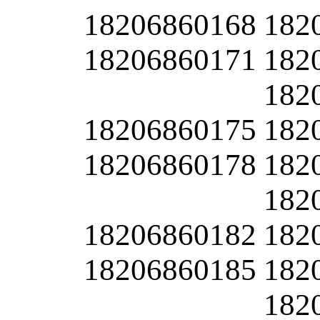
18206860168
182
18206860171
182
182
18206860175
182
18206860178
182
182
18206860182
182
18206860185
182
182