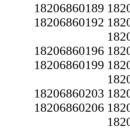
18206860189
182
18206860192
182
182
18206860196
182
18206860199
182
182
18206860203
182
18206860206
182
182