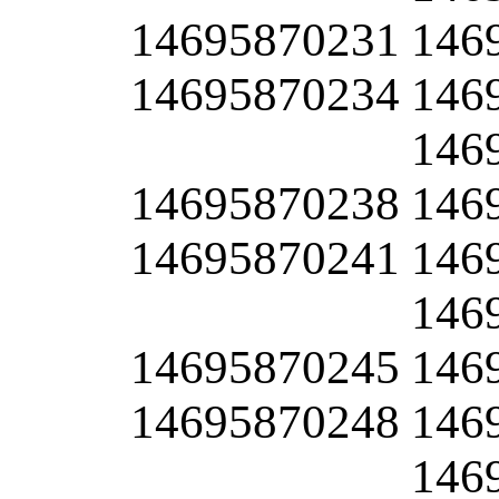
14695870231
146
14695870234
146
146
14695870238
146
14695870241
146
146
14695870245
146
14695870248
146
146