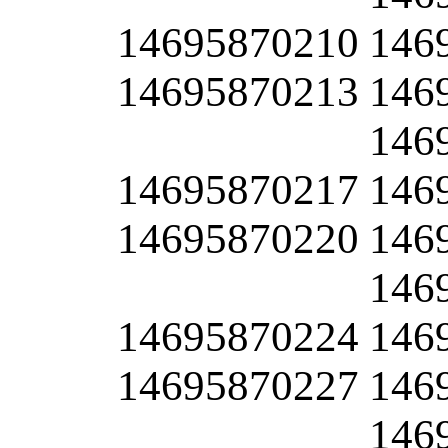
14695870210
146
14695870213
146
146
14695870217
146
14695870220
146
146
14695870224
146
14695870227
146
146