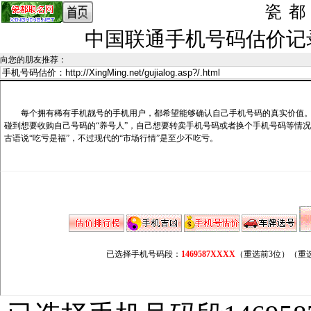
瓷
中国联通手机号码估价记录_by 
向您的朋友推荐
：
每个拥有稀有手机靓号的手机用户，都希望能够确认自己手机号码的真实价值。
碰到想要收购自己号码的“养号人”，自己想要转卖手机号码或者换个手机号码等情
古语说“吃亏是福”，不过现代的“市场行情”是至少不吃亏。
已选择手机号码段：
1469587XXXX
（重选前3位）
（重