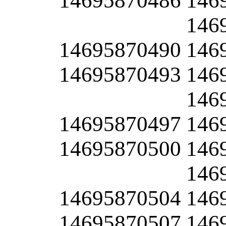
14695870486
146
146
14695870490
146
14695870493
146
146
14695870497
146
14695870500
146
146
14695870504
146
14695870507
146