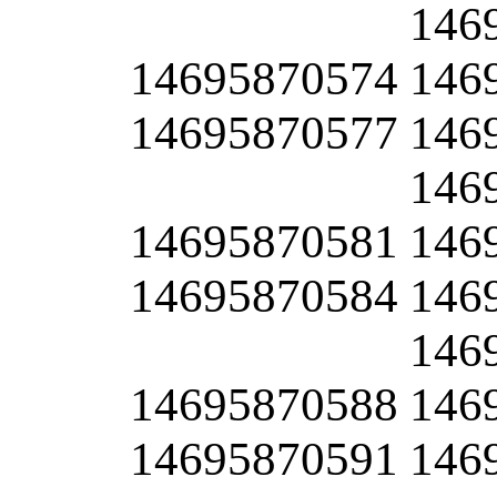
146
14695870574
146
14695870577
146
146
14695870581
146
14695870584
146
146
14695870588
146
14695870591
146