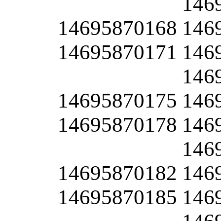
146
14695870168
146
14695870171
146
146
14695870175
146
14695870178
146
146
14695870182
146
14695870185
146