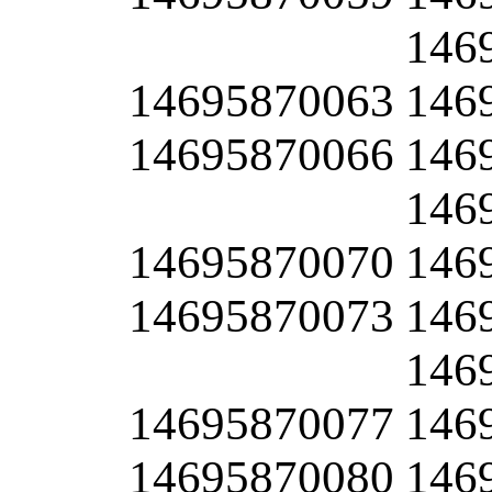
146
14695870063
146
14695870066
146
146
14695870070
146
14695870073
146
146
14695870077
146
14695870080
146