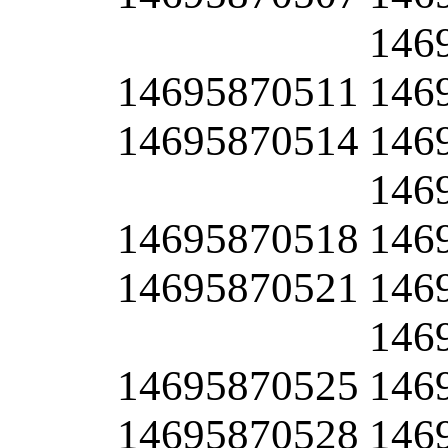
146
14695870511
146
14695870514
146
146
14695870518
146
14695870521
146
146
14695870525
146
14695870528
146