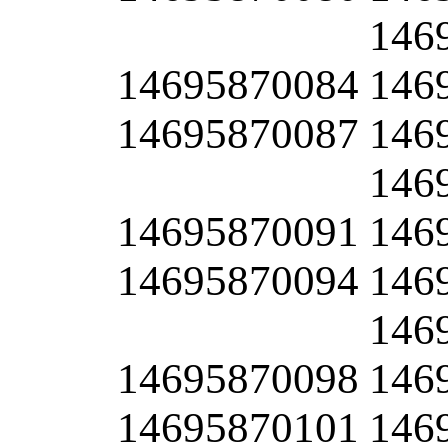
146
14695870084
146
14695870087
146
146
14695870091
146
14695870094
146
146
14695870098
146
14695870101
146