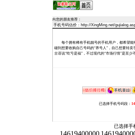
向您的朋友推荐
：
每个拥有稀有手机靓号的手机用户，都希望能够
碰到想要收购自己号码的“养号人”，自己想要转
古语说“吃亏是福”，不过现代的“市场行情”是至少
已选择手机号码段：
1
已选择手机
14619400000
146194000