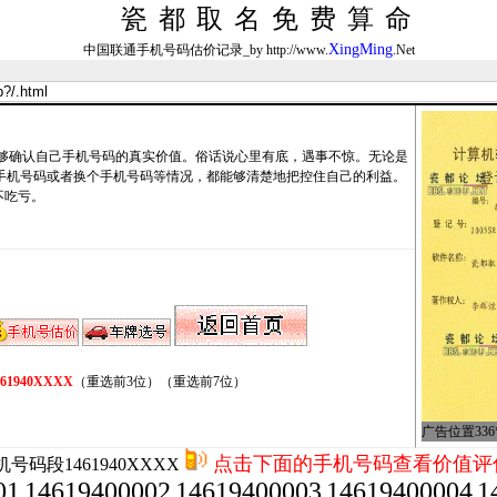
瓷都取名免费算命
XingMing
中国联通手机号码估价记录_by http://www.
.Net
确认自己手机号码的真实价值。俗话说心里有底，遇事不惊。无论是
卖手机号码或者换个手机号码等情况，都能够清楚地把控住自己的利益。
不吃亏。
461940XXXX
（重选前3位）
（重选前7位）
广告位置336*
点击下面的手机号码查看价值评
号码段1461940XXXX
01
14619400002
14619400003
14619400004
1