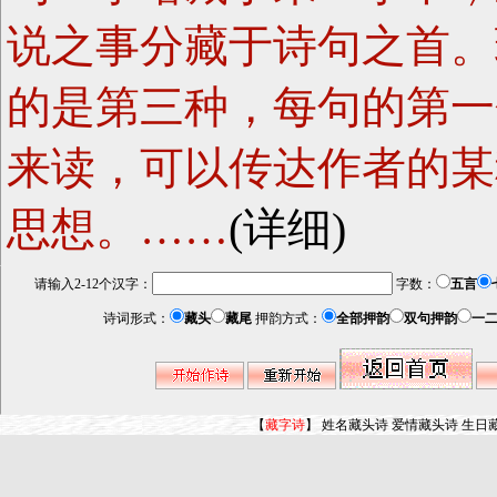
说之事分藏于诗句之首。
的是第三种，每句的第一
来读，可以传达作者的某
思想。……
(详细)
请输入2-12个汉字：
字数：
五言
诗词形式：
藏头
藏尾
押韵方式：
全部押韵
双句押韵
一
【
藏字诗
】
姓名藏头诗
爱情藏头诗
生日