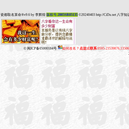
瓷都取名算命
®v9.6 by
李辉煌
版权号:
2005SR05135
©20240403
http://CiDu.net
八字知
©
闽ICP备05000184号
如何改名？
点这
或
联系
:0595-23539876,135