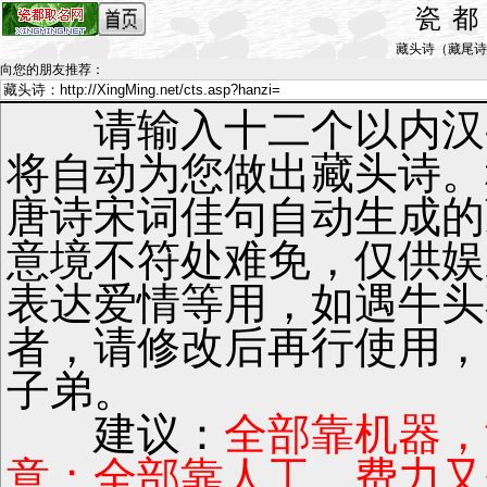
瓷
藏头诗（藏尾诗）_by
向您的朋友推荐
：
请输入十二个以内汉
将自动为您做出藏头诗。
唐诗宋词佳句自动生成的
意境不符处难免，仅供娱
表达爱情等用，如遇牛头
者，请修改后再行使用，
子弟。
建议：
全部靠机器，
意；全部靠人工，费力又