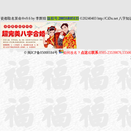
瓷都取名算命
®v9.6 by
李辉煌
版权号:
2005SR05135
©20240403
http://CiDu.net
八字知
©
闽ICP备05000184号
如何改名？
点这
或
联系
:0595-23539876,135