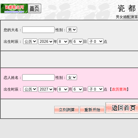
瓷
男女婚配测算_by 
您的大名：
性别：
出生时辰：
年
月
日
点
恋人姓名：
性别：
出生时辰：
年
月
日
点
【
农历查询
】