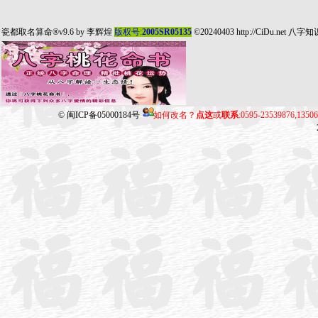
瓷都取名算命
®v9.6 by
李辉煌
版权号:
2005SR05135
©20240403
http://CiDu.net
八字知
©
闽ICP备05000184号
如何改名？
点这
或
联系
:0595-23539876,135