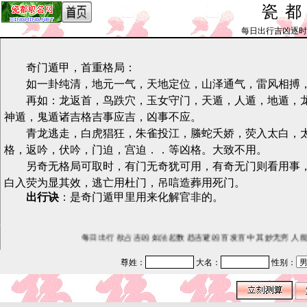
瓷
每日出行吉凶逐时预测_b
奇门遁甲，首重格局：
如一卦纯清，地元一气，天地定位，山泽通气，雷风相搏，
再如：龙返首，鸟跌穴，玉女守门，天遁，人遁，地遁，龙
神遁，鬼遁诸吉格吉事应吉，凶事不应。
青龙逃走，白虎猖狂，朱雀投江，螣蛇夭娇，荧入太白，太
格，返吟，伏吟，门迫，宫迫．．等凶格。大致不用。
另奇无格局可取时，有门无奇犹可用，有奇无门则看用事，
白入荧为显其效，逃亡用杜门，吊唁造葬用死门。
出行诀
：是奇门遁甲里用来化解官非的。
每日出行 欲占吉凶 如法起数 趋吉避凶 百发百中 其妙无穷 人能
尊姓：
大名：
性别：