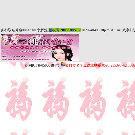
瓷都取名算命
®v9.6 by
李辉煌
版权号:
2005SR05135
©20240403
http://CiDu.net
八字知
©
闽ICP备05000184号
如何改名？
点这
或
联系
:0595-23539876,135