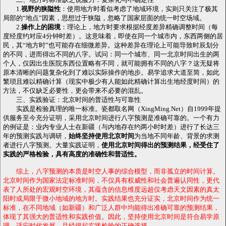
1.
视野的狭隘性
：使用地方时看似考虑了地域环境，实则只关注了极其
局部的“地点”因素，思想过于狭隘，忽略了国家层面的统一时空场域。
2.
操作上的困境
：理论上，地方时要求根据经度差异精确调整时间（每
度经度约对应4分钟时差）。这意味着，即使在同一个城市内，东西两侧的居
民，其“地方时”也可能存在细微差异。这种差异在理论上可能导致时辰划分
的不同，进而得出不同的八字。试问：同一个城市、同一北京时间出生的两
个人，仅因出生医院东西位置略有不同，就可能拥有不同的八字？这无疑将
原本清晰的问题复杂化到了难以实际操作的地步。易学追求大道至简，如此
繁琐且难以精确计算（现实中极少有人能如此精确计算出生地经度时间）的
方法，不仅缺乏必要性，更会带来不必要的混乱。
三、实践验证：北京时间的普适性与可靠性
实践是检验真理的唯一标准。瓷都取名网（XingMing.Net）自1999年提
供服务至今充分证明，采用北京时间进行八字预测是准确可靠的。一个有力
的例证是：业内专业人士在新疆（与内地存在约两小时时差）进行了长达三
年的预测实践与调研，
始终坚持使用北京时间
为当地不同年龄、背景的求测
者进行八字预测。大量实践证明，
使用北京时间得出的预测结果，经受住了
实践的严格检验，具有高度的准确性和普适性。
综上，八字预测的本质是时空人事的综合模型，而非孤立的时间计算。
北京时间作为国家法定标准时间，不仅具有权威性和社会普遍认同性，更代
表了人所处的宏观时空环境，其蕴含的信息维度远超仅考虑天文因素的真太
阳时或局限于微小地域的地方时。实践结果也充分证实，北京时间作为统一
标准，在不同地域（如新疆）和广泛人群中均能得出准确可靠的预测结果，
体现了其强大的普适性和实践价值。因此，坚持使用北京时间是符合易学原
理、适应时代发展、且经得起实践检验的正确选择。