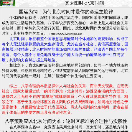
真太阳时-北京时间
国运为纲：为何北京时间才是你的命运主旋律
个体的命运轨迹，深植于国运的洪流之中。国家所采用的时间体系，即
成为国民生活运行的基准。八字学说所探究的核心，本质上是人与社会关系
的映射，而非单纯的天体运行关联。因此，以
北京时间
作为命理分析的基准
时间，具有根本性的意义。
（http://www.XingMing.Net）
北京时间，象征着整个国家意志与能量对个体施加的宏观影响，构成了
每个人无法轻易挣脱的最大生存语境。尤其在当今社会，资讯高度发达，国
家机器运转精密，北京时间的能量场如同无形的血脉，已渗透至国土的每个
角落。每个人都不可避免地置身于这个庞大而统一的能量场域中生存与发
展，其影响力自然占据主导地位。
相比之下，真太阳时反映的是出生地的局部影响，如同一个地方城市的
独特风貌。虽然具有地域特色，但终究需要融入国家整体的运行框架。北京
时间所代表的统一规则，主导并塑造着个体生命的主要面向。
综上，八字命理的本质是探讨人与社会的关系，而非天文现象。在现代
社会，国家力量通过统一的时间标准（北京时间）渗透至生活的方方面面，
形成强大且无处不在的“能量场”或规则体系，个人难以脱离其主导作用。相
较之下，基于出生地经纬度的真太阳时仅代表局部影响，如同地方特色之于
国家整体，其重要性让位于代表国家统一意志与规则的北京时间，后者在塑
造个体命运的主要方向上具有决定性意义。
八字预测应以北京时间为准：论时区标准的合理性与实践性
在八字预测实践中，究竟应该采用北京时间、真太阳时，还是地方时作