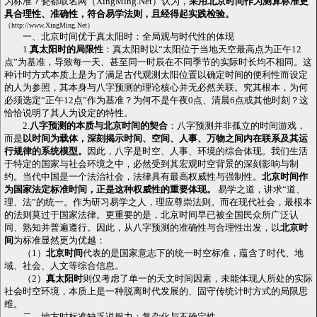
为标准？瓷都取名网（XingMing.Net）认为，
采用北京时间作为测算标准更
具合理性、准确性，符合易学法则，且经得起实践检验。
（http://www.XingMing.Net）
一、北京时间优于真太阳时：全局观与时代性的体现
1.
真太阳时的局限性
：真太阳时以“太阳位于当地天空最高点为正午12
点”为基准，导致每一天、甚至同一时辰在不同季节的实际时长均不相同。这
种计时方式本质上是为了满足古代观测太阳位置以确定时间的便利性而设定
的人为参照，其本身与八字预测的理论核心并无必然关联。究其根本，为何
必须选定“正午12点”作为基准？为何不是午夜0点、清晨6点或其他时刻？这
恰恰说明了其人为设定的特性。
2.
八字预测的本质与北京时间的契合
：八字预测并非孤立的时间游戏，
而是
以时间为载体，深刻揭示时间、空间、人事、万物之间内在联系及其运
行规律的系统模型。
因此，八字是时空、人事、环境的综合体现。我们生活
于特定的国家与社会环境之中，必然受到其宏观时空背景的深刻影响与制
约。当代中国是一个法治社会，法律具有最高权威性与强制性。
北京时间作
为国家法定标准时间，正是这种权威性的重要体现。
易学之道，讲求“道、
理、法”的统一。作为研习易学之人，理应尊崇法则。而在现代社会，最根本
的法则莫过于国家法律。更重要的是，北京时间早已被全国民众所广泛认
同、熟知并普遍遵行。因此，从八字预测的准确性与合理性出发，以
北京时
间
为标准显然更为优越：
（1）
北京时间
代表的是国家意志下的统一时空标准，蕴含了时代、地
域、社会、人文等综合信息。
（2）
真太阳时
则仅考虑了单一的天文时间因素，未能体现人所处的实际
社会时空环境，本质上是一种脱离时代发展的、固守传统计时方式的局限思
维。
二、地方时标准缺乏说服力：复杂化与不确定性