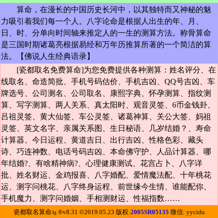
算命，在漫长的中国历史长河中，以其独特而又神秘的魅
力吸引着我们每一个人。八字论命是根据人出生的年、月、
日、时、分单向时间轴来推定人的一生的测算方法。称骨算命
是三国时期诸葛亮根据易经和万年历推算所著的一个简洁的算
法。【
佛说人生经典语录
】
[瓷都取名免费算命]为您免费提供各种测算：姓名评分、在
线取名、命造简批、手机号码估价、手机吉凶、QQ号吉凶、车
牌选号、公司测名、公司取名、康熙字典、怀孕测算、指纹测
算、写字测算、两人关系、真太阳时、观音灵签、6币金钱卦、
吕祖灵签、黄大仙签、车公灵签、诸葛神算、关公大签、妈祖
灵签、英文名字、亲属关系图、生日秘语、几岁结婚？、寿命
计算器、今日运程、黄道吉日、出行吉凶、性格色彩、藏头
诗、巧连神数、电话号码吉凶、本命佛守护、人品计算器、哪
年结婚?、有啥精神病?、心理健康测试、花宫占卜、八字详
批、姓名财运、金鸡报喜、八字婚配、爱情魔法配、十年桃花
运、测字问桃花、八字终身运程、前世缘今生情、谁能配你、
手机魔力、测字问婚姻、手相测财运、性福指数……
瓷都取名算命
®v8.31 ©2019.05.23 版权:
2005SR05135
微信: yycidu
3g