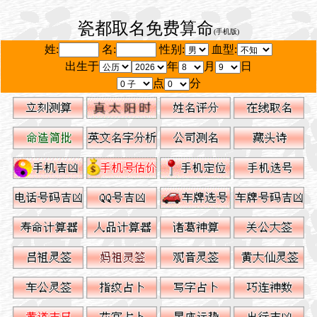
瓷都取名免费算命
(手机版)
姓:
名:
性别:
血型:
出生于
年
月
日
点
分